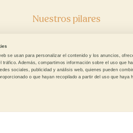
Descubre nuestr
Nuestros pilares
enda online de c
ies
verde
web se usan para personalizar el contenido y los anuncios, ofrec
el tráfico. Además, compartimos información sobre el uso que ha
edes sociales, publicidad y análisis web, quienes pueden combin
La primera tienda online en Europa
proporcionado o que hayan recopilado a partir del uso que haya
fés
Acompañamos
HAZ CLICK AQUÍ
clusivos
al tostador
ias a años de trabajo de
Compartimos el conocimie
tro equipo de I+D,
del que disponemos y
tamos con cafés exclusivos
acompañamos al tostador p