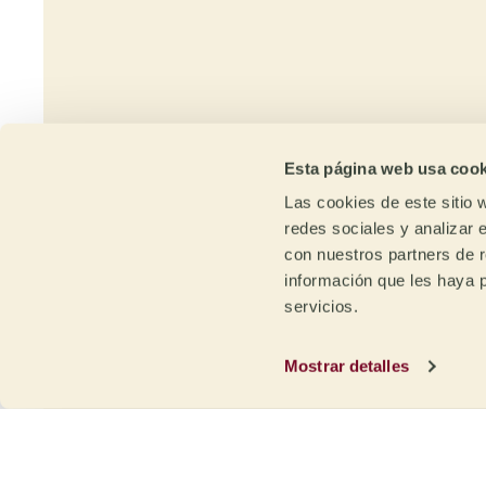
ti
Esta página web usa cook
Las cookies de este sitio 
redes sociales y analizar 
con nuestros partners de r
información que les haya 
servicios.
Trazabilidad
Ca
y sostenibilidad
Ex
Mostrar detalles
Trazabilidad desde la finca /
Grac
estación de lavado o la región
nues
cafetera con transparencia de
con