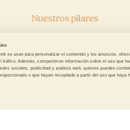
Descubre nuestr
Nuestros pilares
enda online de c
ies
verde
web se usan para personalizar el contenido y los anuncios, ofrec
el tráfico. Además, compartimos información sobre el uso que ha
edes sociales, publicidad y análisis web, quienes pueden combin
La primera tienda online en Europa
proporcionado o que hayan recopilado a partir del uso que haya
fés
Acompañamos
HAZ CLICK AQUÍ
clusivos
al tostador
ias a años de trabajo de
Compartimos el conocimie
tro equipo de I+D,
del que disponemos y
tamos con cafés exclusivos
acompañamos al tostador p