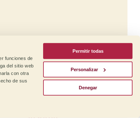
a
afé
Permitir todas
er funciones de
ga del sitio web
Personalizar
arla con otra
 hecho de sus
Denegar
Formación:
Mare Terra Coffee
Institute
nto
Desde nuestro Instituto
ara