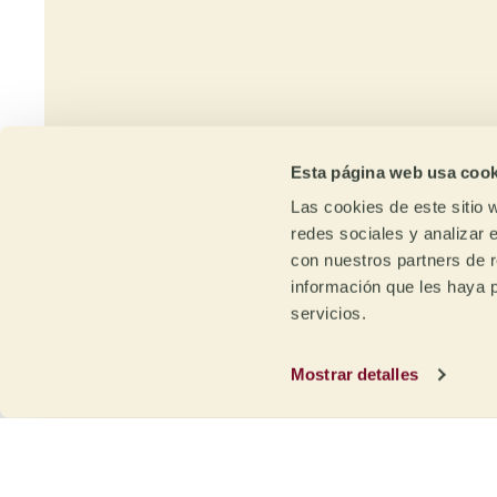
ti
Esta página web usa cook
Las cookies de este sitio 
redes sociales y analizar 
con nuestros partners de r
información que les haya 
servicios.
Trazabilidad
Ca
y sostenibilidad
Ex
Mostrar detalles
Trazabilidad desde la finca /
Grac
estación de lavado o la región
nues
cafetera con transparencia de
con