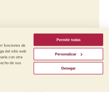
a
afé
Permitir todas
er funciones de
ga del sitio web
Personalizar
arla con otra
 hecho de sus
Denegar
Formación:
Mare Terra Coffee
Institute
nto
Desde nuestro Instituto
ara