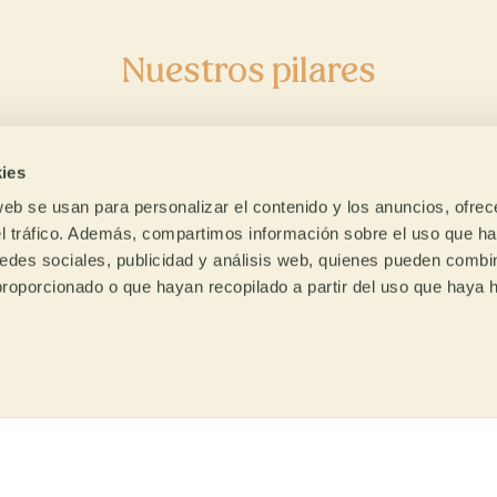
Descubre nuestr
Nuestros pilares
enda online de c
ies
verde
web se usan para personalizar el contenido y los anuncios, ofrec
el tráfico. Además, compartimos información sobre el uso que ha
edes sociales, publicidad y análisis web, quienes pueden combin
La primera tienda online en Europa
proporcionado o que hayan recopilado a partir del uso que haya
fés
Acompañamos
HAZ CLICK AQUÍ
clusivos
al tostador
ias a años de trabajo de
Compartimos el conocimie
tro equipo de I+D,
del que disponemos y
tamos con cafés exclusivos
acompañamos al tostador p