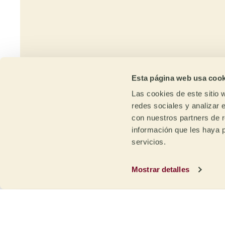
ti
Esta página web usa cook
Las cookies de este sitio 
redes sociales y analizar 
con nuestros partners de r
información que les haya 
servicios.
Trazabilidad
Ca
y sostenibilidad
Ex
Mostrar detalles
Trazabilidad desde la finca /
Grac
estación de lavado o la región
nues
cafetera con transparencia de
con