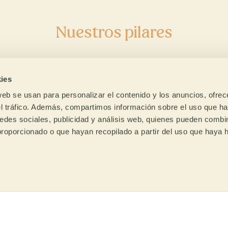
Descubre nuestr
Nuestros pilares
enda online de c
ies
verde
web se usan para personalizar el contenido y los anuncios, ofrec
el tráfico. Además, compartimos información sobre el uso que ha
edes sociales, publicidad y análisis web, quienes pueden combin
La primera tienda online en Europa
proporcionado o que hayan recopilado a partir del uso que haya
fés
Acompañamos
HAZ CLICK AQUÍ
clusivos
al tostador
ias a años de trabajo de
Compartimos el conocimie
tro equipo de I+D,
del que disponemos y
tamos con cafés exclusivos
acompañamos al tostador p