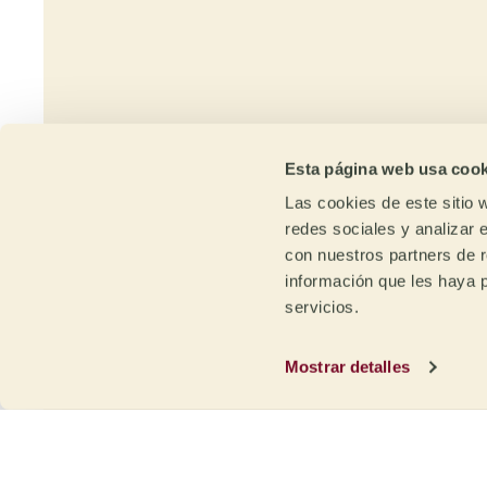
ti
Esta página web usa cook
Las cookies de este sitio 
redes sociales y analizar 
con nuestros partners de r
información que les haya 
servicios.
Trazabilidad
Ca
y sostenibilidad
Ex
Mostrar detalles
Trazabilidad desde la finca /
Grac
estación de lavado o la región
nues
cafetera con transparencia de
con