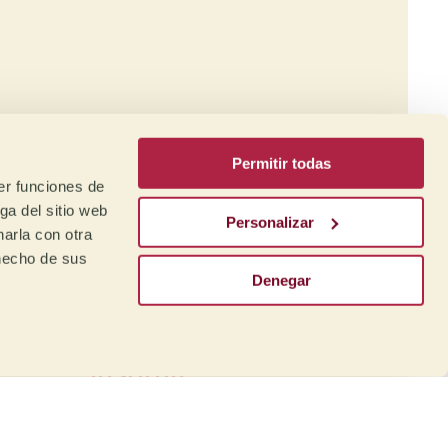
a
afé
Permitir todas
er funciones de
ga del sitio web
Personalizar
arla con otra
 hecho de sus
Denegar
Formación:
Mare Terra Coffee
Institute
nto
Desde nuestro Instituto
ara