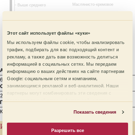
Маслянисто-кремовое
Выше среднего
Среднее
Маслянистое
Ниже среднего
Сиропистое
Этот сайт использует файлы «куки»
Легкое
Медовое
Мы используем файлы cookie, чтобы анализировать
Бархатистое
трафик, подбирать для вас подходящий контент и
Шелковистое
рекламу, а также дать вам возможность делиться
информацией в социальных сетях. Мы передаем
Агтрон
Обжаривание образца
информацию о ваших действиях на сайте партнерам
Google: социальным сетям и компаниям,
65 - Средне-светлый
8.00 min
занимающимся рекламой и веб-аналитикой. Наши
Cенсорного анализа
Граммовка
Миллилитры
партнеры могут комбинировать эти сведения с
22/10/2025
12 g
200
предоставленной вами информацией, а также
Помол
данными, которые они получили при использовании
Показать сведения
Каппинг - от 600 до 800 микрон
вами их сервисов.
История производителя
Разрешить все