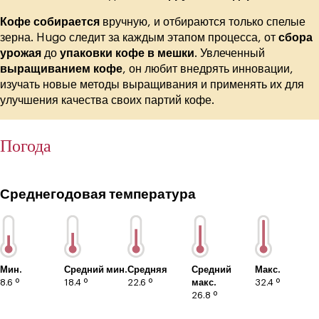
Кофе собирается
вручную, и отбираются только спелые
зерна. Hugo следит за каждым этапом процесса, от
сбора
урожая
до
упаковки кофе в мешки
. Увлеченный
выращиванием кофе
, он любит внедрять инновации,
изучать новые методы выращивания и применять их для
улучшения качества своих партий кофе.
Погода
Среднегодовая температура
Мин.
Средний мин.
Средняя
Средний
Макс.
8.6 º
18.4 º
22.6 º
макс.
32.4 º
26.8 º