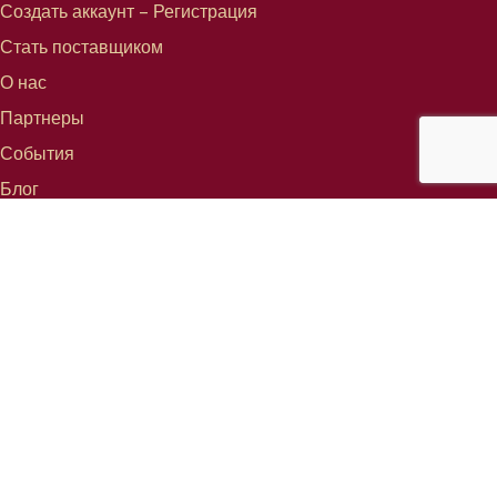
Создать аккаунт – Регистрация
Стать поставщиком
О нас
Партнеры
События
Блог
СВЯЗАТЬСЯ С
info@mareterracoffee.com
Tel (+34) 936 363 947
UPC – Baix Llobregat Campus.
Edifici RDIT – Rooms 309 / 10 / 11.