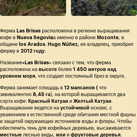
Ферма
Las Brisas
расположена в регионе выращивания
кофе в
Nueva Segovia
а именно в районе
Мozonte
, в
общине
los Arados
.
Hugo Núñez,
ее владелец, приобрел
ферму в
2012 году
.
Название
«Las Brisas
» связано с тем, что ферма
расположена на
высоте
более
1 450 метров над
уровнем моря
, что создает постоянный бриз в округе.
Ферма занимает площадь в
12 мансанов (
что
эквивалентно
8,45 га
), на которой выращиваются два
сорта кофе:
Красный Катуаи
и
Желтый Катуаи
.
Выращивание ведется на
устойчивой
основе, с
уважением к естественной среде обитания местной фауны
и защитой окружающих источников воды и флоры. Чтобы
обеспечить тень для кофейных деревьев, высаживаются
местные
лесные виды,
мхи
и
фруктовые деревья
.