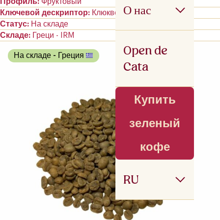
Профиль
Фруктовый
О нас
Ключевой дескриптор
Клюквенный изюм
Статус
На складе
Складе
Греци - IRM
Open de
На складе
- Греция
Cata
Купить
зеленый
кофе
RU