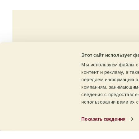
О
Этот сайт использует ф
Мы используем файлы co
контент и рекламу, а та
передаем информацию о 
компаниям, занимающимс
сведения с предоставле
использовании вами их с
Прослеживаемость
и устойчивость
Ко
Показать сведения
Прослеживаемость от фермы/
Бла