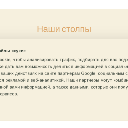
ткройте для се
Наши столпы
наш интернет-
айлы «куки»
магазин зеленог
okie, чтобы анализировать трафик, подбирать для вас по
кже дать вам возможность делиться информацией в социаль
ваших действиях на сайте партнерам Google: социальным с
кофе
я рекламой и веб-аналитикой. Наши партнеры могут комбин
нной вами информацией, а также данными, которые они пол
ервисов.
Мы
Первый в Европе интернет-магазин
фе Эксклюзив
сопровождаем
тостер
КЛИК ЗДЕСЬ
годаря многолетней работе