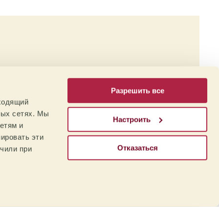
бя
Разрешить все
о
дходящий
ных сетях. Мы
Настроить
етям и
ировать эти
Отказаться
учили при
Обучение: Mare
Terra Coffee
Institute