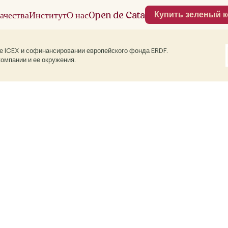
ачества
Институт
О нас
Open de Cata
Купить зеленый 
ке ICEX и софинансировании европейского фонда ERDF.
омпании и ее окружения.