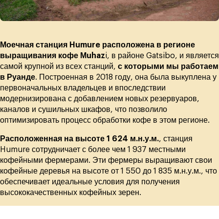
Моечная станция Humure расположена в регионе
выращивания кофе Мuhaz
i, в районе Gatsibo, и является
самой крупной из всех станций,
с которыми мы работаем
в Руанде
. Построенная в 2018 году, она была выкуплена у
первоначальных владельцев и впоследствии
модернизирована с добавлением новых резервуаров,
каналов и сушильных шкафов, что позволило
оптимизировать процесс обработки кофе в этом регионе.
Расположенная на высоте 1 624 м.н.у.м.
, станция
Humure сотрудничает с более чем 1 937 местными
кофейными фермерами. Эти фермеры выращивают свои
кофейные деревья на высоте от 1 550 до 1 835 м.н.у.м., что
обеспечивает идеальные условия для получения
высококачественных кофейных зерен.