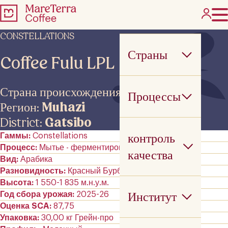
CONSTELLATIONS
Страны
Coffee Fulu LPL
Страна происхождения:
Руанда
Процессы
Регион:
Muhazi
District:
Gatsibo
контроль
Гаммы
Constellations
Процесс
Мытье - ферментирован
качества
Вид
Арабика
Разновидность
Красный Бурбон
Высота
1 550-1 835 м.н.у.м.
Институт
Год сбора урожая
2025-26
Оценка SCA
87,75
Упаковка
30,00 кг Грейн-про