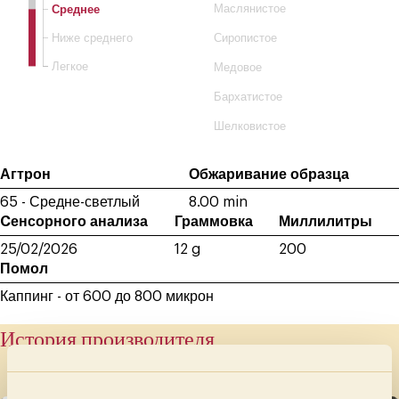
Среднее
Маслянистое
Ниже среднего
Сиропистое
Легкое
Медовое
Бархатистое
Шелковистое
Агтрон
Обжаривание образца
65 - Средне-светлый
8.00 min
Cенсорного анализа
Граммовка
Миллилитры
25/02/2026
12 g
200
Помол
Каппинг - от 600 до 800 микрон
История производителя