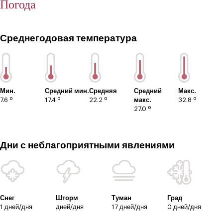
Погода
Среднегодовая температура
Мин.
Средний мин.
Средняя
Средний
Макс.
7.6 º
17.4 º
22.2 º
макс.
32.8 º
27.0 º
Дни с неблагоприятными явлениями
Снег
Шторм
Туман
Град
1 дней/дня
дней/дня
17 дней/дня
0 дней/дня