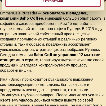
Отказаться
Emmanuele Rutsatira —
основатель и владелец
компании Baho Coffee
, имеющий большой опыт работы в
кофейном секторе, приобретенный за 15 лет работы в
группе компаний-экспортеров кофе в Руанде. В 2016 году
он решил начать свой собственный проект с целью
создания промывочных станций в различных регионах
страны и, таким образом, предложить ассортимент
уникальных сортов, отражающих разнообразие Руанды.
Сегодня компания
Baho Coffee управляет 12 мытыми
*
станциями в стране
, гарантируя высокое качество своей
в 
продукции благодаря контролируемому процессу
обработки вишни.
Имя «Baho» происходит от руандийского выражения,
символизирующего «иметь жизнь, быть сильным и
преодолевать невзгоды» — ценности, с которыми
Эммануэль глубоко солидарен. После многих лет усилий и
жертв ему удалось добиться успеха вместе со своей
семьей, и теперь, будучи бизнесменом, он работает бок о