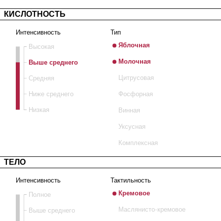
КИСЛОТНОСТЬ
Интенсивность
Тип
Яблочная
Высокая
Молочная
Выше среднего
Средняя
Цитрусовая
Ниже среднего
Фосфорная
Низкая
Винная
Уксусная
Комплексная
ТЕЛО
Интенсивность
Тактильность
Кремовое
Полное
Маслянисто-кремовое
Выше среднего