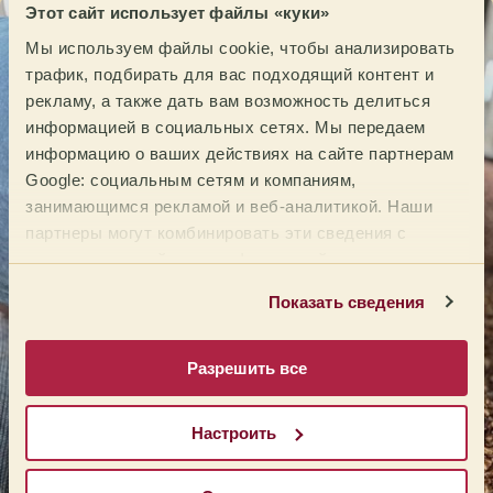
Этот сайт использует файлы «куки»
Мы используем файлы cookie, чтобы анализировать
трафик, подбирать для вас подходящий контент и
рекламу, а также дать вам возможность делиться
информацией в социальных сетях. Мы передаем
информацию о ваших действиях на сайте партнерам
Google: социальным сетям и компаниям,
занимающимся рекламой и веб-аналитикой. Наши
партнеры могут комбинировать эти сведения с
предоставленной вами информацией, а также
данными, которые они получили при использовании
Т
Показать сведения
вами их сервисов.
Г
Разрешить все
А
н
з
Настроить