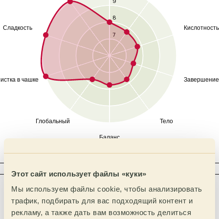
9
8
Сладкость
Кислотность
7
истка в чашке
Завершение
Глобальный
Тело
Баланс
КИСЛОТНОСТЬ
Этот сайт использует файлы «куки»
Интенсивность
Тип
Мы используем файлы cookie, чтобы анализировать
Яблочная
трафик, подбирать для вас подходящий контент и
Высокая
рекламу, а также дать вам возможность делиться
Молочная
Выше среднего