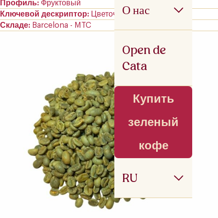
Профиль
Фруктовый
О нас
Ключевой дескриптор
Цветочный
Складе
Barcelona - MTC
Open de
Cata
Купить
зеленый
кофе
RU