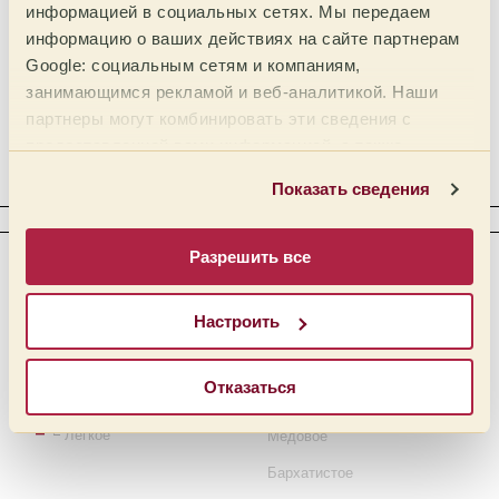
информацией в социальных сетях. Мы передаем
Средняя
Цитрусовая
информацию о ваших действиях на сайте партнерам
Google: социальным сетям и компаниям,
Ниже среднего
Фосфорная
занимающимся рекламой и веб-аналитикой. Наши
Низкая
Винная
партнеры могут комбинировать эти сведения с
Уксусная
предоставленной вами информацией, а также
данными, которые они получили при использовании
Комплексная
Показать сведения
вами их сервисов.
ТЕЛО
Разрешить все
Интенсивность
Тактильность
Кремовое
Полное
Настроить
Маслянисто-кремовое
Выше среднего
Среднее
Маслянистое
Отказаться
Ниже среднего
Сиропистое
Легкое
Медовое
Бархатистое