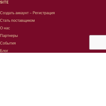
SITE
Создать аккаунт – Регистрация
Стать поставщиком
О нас
Партнеры
События
Блог
СВЯЗАТЬСЯ С
info@mareterracoffee.com
Tel (+34) 936 363 947
UPC – Baix Llobregat Campus.