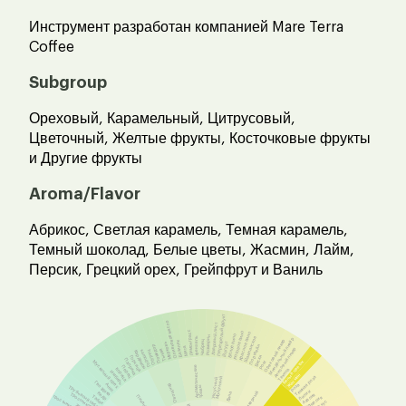
Инструмент разработан компанией Mare Terra
Coffee
Subgroup
Ореховый, Карамельный, Цитрусовый,
Цветочный, Желтые фрукты, Косточковые фрукты
и Другие фрукты
Aroma/Flavor
Абрикос, Светлая карамель, Темная карамель,
Темный шоколад, Белые цветы, Жасмин, Лайм,
Персик, Грецкий орех, Грейпфрут и Ваниль
Перезрелый фрукт
Оливковое масло
Лавровый лист
Лимонграсс
Розовое вино
Красное вино
Белое вино
Розмарин
Шампанское
Фенхель
Миндальный ликёр
Ореховый ликер
Чабрец
Базилик
Йогурт
Морковь
Помидор
Портвейн
Мята
Анисовый ликер
Тыква
Горошек
Огурец
Кардамон
Виски
Горчица
Паприка
Белый цветок
Мускатный орех
Ром
Перец
Ароматические
Корица
Текила
Имбирь
Жасмин
Темная роза
Молочный
Уксусный
Гвоздика
Овощной
Анис
Роза
травы
Трубчатый табак
Лилии
Ликерный
Вина
Кедр
Тростниковый
Азалия
Пикантный
Табак
Камелия