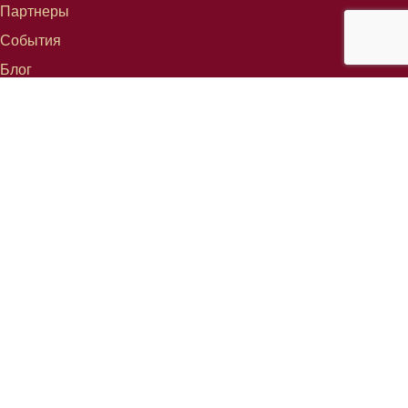
Партнеры
События
Блог
СВЯЗАТЬСЯ С
info@mareterracoffee.com
Tel (+34) 936 363 947
UPC – Baix Llobregat Campus.
Edifici RDIT – Rooms 309 / 10 / 11.
Esteve Terradas, 1
08860 Castelldefels (Barcelona) Испания