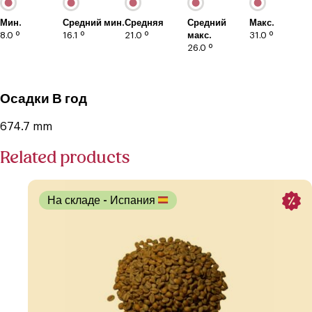
Мин.
Средний мин.
Средняя
Средний
Макс.
8.0 º
16.1 º
21.0 º
макс.
31.0 º
26.0 º
Осадки В год
674.7 mm
Related products
На складе
- Испания