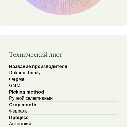
Красная слива
Клюквенный изюм
Красная вишня
Черная вишня
Кофейная ягода
Нектарин
Груша
Клубника
Гранада
Голубика
Желтое яблоко
Зеленое яблоко
Малина
Смородина
Красное яблоко
Красная
Черная смородина
Яблоко
Черника
Красная ежевика
Белый виноград
Красный виноград
Технический лист
Название производителя
Dukamo family
Ферма
Gatta
Picking method
Ручной селективный
Crop month
Февраль
Процесс
Авторский