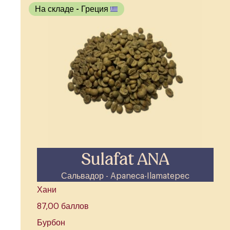
На складе
- Греция
Sulafat ANA
Сальвадор - Apaneca-Ilamatepec
Хани
87,00 баллов
Бурбон