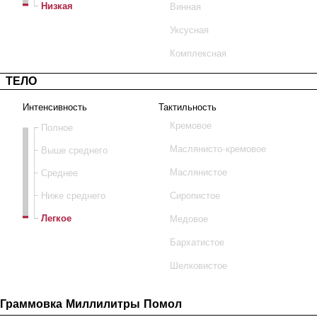
Низкая
Винная
Уксусная
Комплексная
ТЕЛО
Интенсивность
Тактильность
Кремовое
Полное
Маслянисто-кремовое
Выше среднего
Среднее
Маслянистое
Ниже среднего
Сиропистое
Легкое
Медовое
Бархатистое
Шелковистое
Граммовка
Миллилитры
Помол