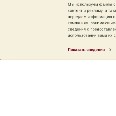
Мы используем файлы co
IFS 
контент и рекламу, а та
призн
сове
передаем информацию о 
обес
компаниям, занимающимс
Coff
сведения с предоставле
лучш
использовании вами их с
наиб
Показать сведения
Этот
проц
Сертифицированный ор