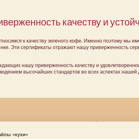
верженность качеству и устой
относимся к качеству зеленого кофе. Именно поэтому мы 
нке. Эти сертификаты отражают нашу приверженность серви
дающих нашу приверженность качеству и удовлетворенност
людением высочайших стандартов во всех аспектах нашей 
ртифицирован IFS Broker
айлы «куки»