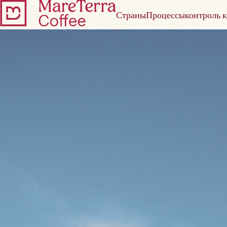
Страны
Процессы
контроль к