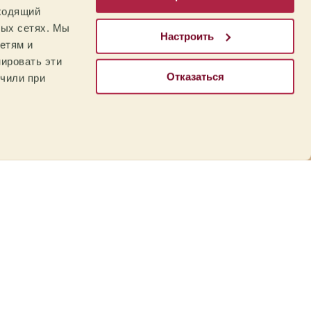
дходящий
е стандарты качества, утвержденные и
ных сетях. Мы
ива, направленная на постоянное
Настроить
вых продуктов, ориентированная на
етям и
лей во всем мире. Компания Mare Terra
ировать эти
 стремление предлагать лучший продукт и
Отказаться
учили при
продуктов питания, чтобы вызывать
 повысить уровень их удовлетворенности.
у улучшению качества нашего кофе,