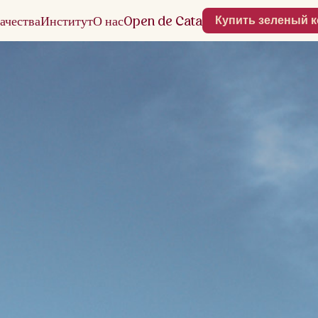
ачества
Институт
О нас
Open de Cata
Купить зеленый 