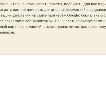
okie, чтобы анализировать трафик, подбирать для вас по
(International Featured Standards) — это международны
кже дать вам возможность делиться информацией в социаль
анные GFSI (Global Food Safety Initiative) как инициат
ршенствование систем менеджмента безопасности пище
ваших действиях на сайте партнерам Google: социальным с
печение безопасности продуктов питания для потребите
я рекламой и веб-аналитикой. Наши партнеры могут комбин
ee рада этой сертификации, которая подтверждает наше
нной вами информацией, а также данными, которые они пол
ий сервис, всегда заботясь о качестве и безопасности 
ервисов.
ольшее доверие у наших клиентов, стремясь тем самым
 стандарт подтверждает наше стремление к постоянном
едур, поставщиков и удовлетворенности клиентов.
ганический продукт