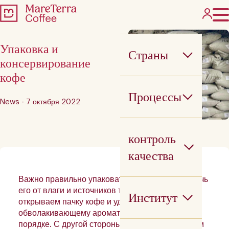
Упаковка и
Страны
консервирование
кофе
Процессы
News - 7 октября 2022
контроль
качества
Важно правильно упаковать кофе, чтобы уберечь
его от влаги и источников тепла. Когда мы
Институт
открываем пачку кофе и удивляемся
обволакивающему аромату, значит, у нас все в
порядке. С другой стороны, когда мы открываем