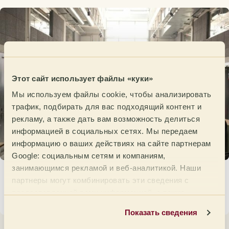
Этот сайт использует файлы «куки»
Мы используем файлы cookie, чтобы анализировать
трафик, подбирать для вас подходящий контент и
рекламу, а также дать вам возможность делиться
информацией в социальных сетях. Мы передаем
информацию о ваших действиях на сайте партнерам
Google: социальным сетям и компаниям,
занимающимся рекламой и веб-аналитикой. Наши
Германия проводит свой Pre Open на пути к
партнеры могут комбинировать эти сведения с
Open de Cata 2026.
предоставленной вами информацией, а также
17 марта 2026
данными, которые они получили при использовании
Показать сведения
вами их сервисов.