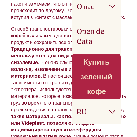
О нас
пакет и замечаем, что он несвежий, все
происходит по-другому. Вероятно, кислород
вступил в контакт с маслами в кофе и изменил их.
Open de
Способ транспортировки обработанных
кофейных иважен для того, чтобы не повредить
Cata
продукт и сохранить все его свойства.
Традиционно для транспортировки кофе
используются два вида мешков: и и
Купить
сизалевые.
В обоих случаях речь идет о
волокна, извлеченные из натуральных
зеленый
материалов.
В настоящее время и в
зависимости от страны и даже от каждого
экспортера, используются другие виды
кофе
материалов, которые позволяют лучше сохранять
груз во время его транспортировки из страны
RU
происхождения в страну назначения.
Например,
такие материалы, как полипропилен, GrainPro
или Videplast, позволяют создать
модифицированную атмосферу для
удержания влаги в кофе.
Мешки помещаются в