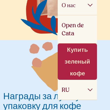
О нас
Open de
Cata
Купить
зеленый
кофе
RU
Награды за лучшую
упаковку для кофе