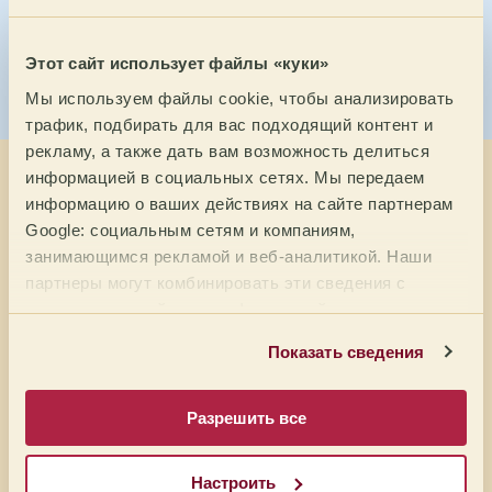
другими креативными упаковками от других обжарщиков.
Так почему бы не поучаствовать?
Этот сайт использует файлы «куки»
Зарегистрируйте свой дизайн сегодня и проявите свои
Мы используем файлы cookie, чтобы анализировать
творческие способности!
трафик, подбирать для вас подходящий контент и
рекламу, а также дать вам возможность делиться
Как я могу принять
информацией в социальных сетях. Мы передаем
информацию о ваших действиях на сайте партнерам
участие?
Google: социальным сетям и компаниям,
занимающимся рекламой и веб-аналитикой. Наши
партнеры могут комбинировать эти сведения с
1. Отправьте нам фотографию вашей упаковки на
предоставленной вами информацией, а также
info@mareterracoffee.com.
данными, которые они получили при использовании
Загрузите его в Instagram с хэштегом #VisteloCafe.
Показать сведения
вами их сервисов.
3.Пришлите нам формат сумки, чтобы мы могли представить ее
на выставке Coffee Encounters.
* Мы дадим вам инструкции, когда вы пришлете нам
Разрешить все
фотографию.
Все полученные упаковки будут выставлены на нашем мероприятии
Настроить