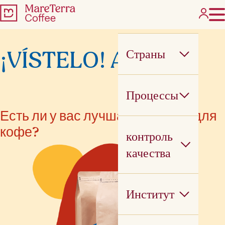
¡VÍSTELO! Awards
Страны
Процессы
Есть ли у вас лучшая упаковка для
кофе?
контроль
качества
Институт