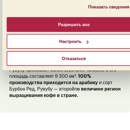
Показать сведения
Разрешить все
Настроить
Регион выращивания кофе
Рувубу состоит из 5
Отказаться
районов
, включая Муйинга, Кирунди и Руйиги. В
Рувубу проживает более 2,25 млн. человек, а его
площадь составляет 9 300 км².
100%
производства приходится на арабику
и сорт
Бурбон Ред, Рувубу — второйп
о величине регион
выращивания кофе в стране.