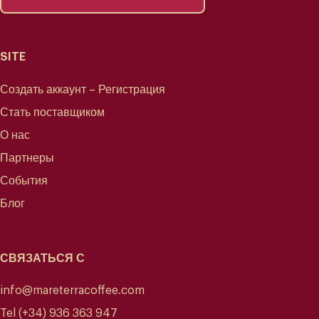
SITE
Создать аккаунт – Регистрация
Стать поставщиком
О нас
Колумбия
Партнеры
События
Блог
Культура и живописный пейзаж - гордость кофейной аутентичности
страны
СВЯЗАТЬСЯ С
info@mareterracoffee.com
Tel (+34) 936 363 947