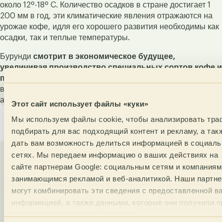
около 12º-18º C. Количество осадков в стране достигает 1
200 мм в год, эти климатические явления отражаются на
урожае кофе, идля его хорошего развития необходимы как
осадки, так и теплые температуры.
Бурунди
смотрит в экономическое будущее,
увеличивая производство специальных сортов кофе и
повышая свою производительность.
В
настоящее
время 98% производимого в Бурунди кофе составляет
арабика и 2% робуста.
Этот сайт использует файлы «куки»
Regions
Мы используем файлы cookie, чтобы анализировать тра
подбирать для вас подходящий контент и рекламу, а так
дать вам возможность делиться информацией в социал
сетях. Мы передаем информацию о ваших действиях на
Ruvubu
сайте партнерам Google: социальным сетям и компаниям
занимающимся рекламой и веб-аналитикой. Наши партн
могут комбинировать эти сведения с предоставленной в
информацией, а также данными, которые они получили п
использовании вами их сервисов.