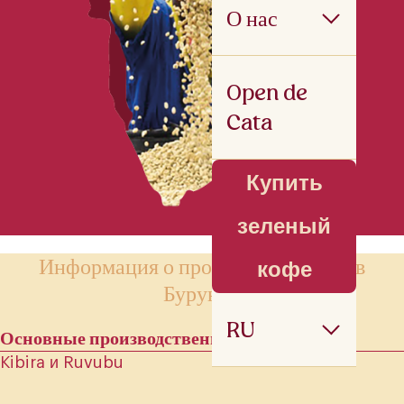
О нас
Open de
Cata
Купить
зеленый
Информация о производстве кофе в
кофе
Бурунди
RU
Основные производственные регионы
Kibira и Ruvubu