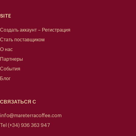
SITE
Создать аккаунт – Регистрация
Стать поставщиком
О нас
Колумбия
Партнеры
События
Блог
Культура и живописный пейзаж - гордость кофейной аутентичности
страны
СВЯЗАТЬСЯ С
info@mareterracoffee.com
Tel (+34) 936 363 947