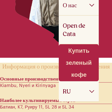
О нас
Open de
Cata
Купить
зеленый
Информация о производстве кофе в Кения
кофе
Основные производственные регионы
Kiambu, Nyeri и Kirinyaga
RU
Наиболее культивируемые сорта
Батиан, K7, Руиру 11, SL 28 и SL 34