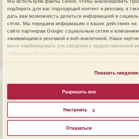
Мы используем файлы cookie, чтобы анализировать тра
проживает 1,4 млн. человек и площадь которого
подбирать для вас подходящий контент и рекламу, а так
составляет 5 952,9 км².
Более 41 900 семей
дать вам возможность делиться информацией в социал
занимаются выращиванием кофе
. В регионе
сетях. Мы передаем информацию о ваших действиях на
Мачакос выращивается около 10 139 га кофе сорта
сайте партнерам Google: социальным сетям и компаниям
арабика SL 34 и SL 28, занимая 9-е место среди
занимающимся рекламой и веб-аналитикой. Наши партн
регионов страны по выращиванию кофе с
объемом производства 7,48% от общего объема
могут комбинировать эти сведения с предоставленной в
производства в стране.
информацией, а также данными, которые они получили п
использовании вами их сервисов.
Показать сведения
Разрешить все
Murang’a
Настроить
Отказаться