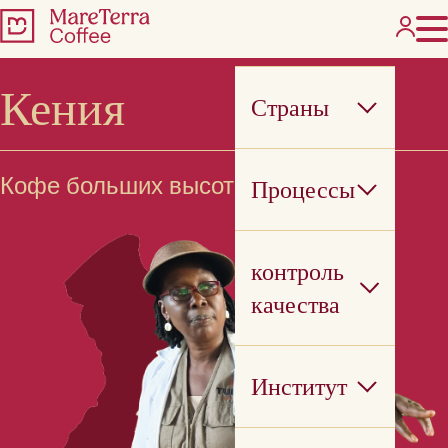
Кения
Страны
Кофе больших высот
Процессы
контроль
качества
Институт