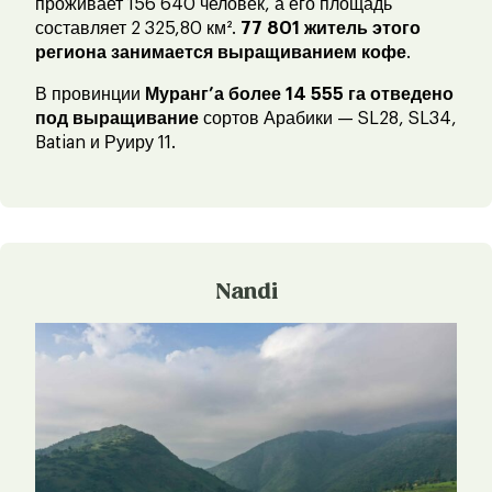
проживает 156 640 человек, а его площадь
составляет 2 325,80 км².
77 801 житель этого
региона занимается выращиванием кофе
.
В провинции
Муранг’а более 14 555 га отведено
под выращивание
сортов Арабики — SL28, SL34,
Batian и Руиру 11.
Nandi