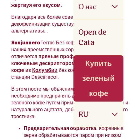
О нас
жертвуя его вкусом
.
Благодаря все более совершенным процессам
декофеинизации существуют различные
Open de
альтернативы…
Cata
Sanjuanero
Terras Без кофеина — это один из
наших преемственных сортов, который
отличается
пряным профилем
и сильным
Купить
ключевым дескриптором
корицы
.
HuilaЭтот
кофе из
Колумбии
без кофеина готовится на
станции Descafecol.
зеленый
В этом посте мы объясним шаги, которые
кофе
необходимо предпринять для декофеинизации
зеленого кофе путем применения пресной воды и
натурального ацетата, добываемого из сахарного
RU
тростника:
Предварительная обработка
. Кофейные
зерна обрабатываются паром при низком