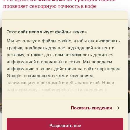
проверяет сенсорную точность в кофе
30 апреля 2026
Этот сайт использует файлы «куки»
Мы используем файлы cookie, чтобы анализировать
трафик, подбирать для вас подходящий контент и
рекламу, а также дать вам возможность делиться
информацией в социальных сетях. Мы передаем
информацию о ваших действиях на сайте партнерам
Google: социальным сетям и компаниям,
занимающимся рекламой и веб-аналитикой. Наши
партнеры могут комбинировать эти сведения с
предоставленной вами информацией, а также
данными, которые они получили при использовании
Показать сведения
вами их сервисов.
Германия проводит свой Pre Open на пути к
Разрешить все