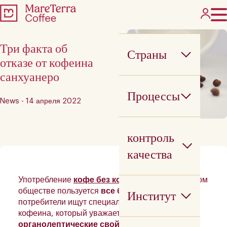
Три факта об
Страны
отказе от кофеина
санхуанеро
Процессы
News - 14 апреля 2022
контроль
качества
Употребление
кофе без кофеина
в современном
обществе пользуется
все большим спросом
,
Институт
потребители ищут специальный кофе без
кофеина, который уважает продукт и сохраняет
органолептические свойства кофе, не