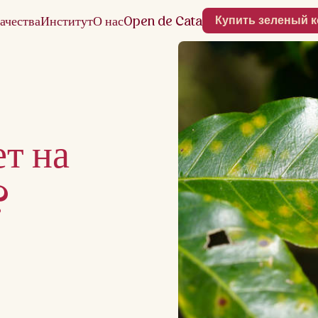
ачества
Институт
О нас
Open de Cata
Купить зеленый 
т на
?