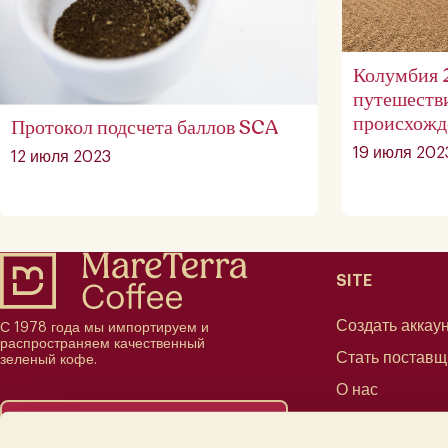
Колумбия 
путешестви
происхожд
Протокол подсчета баллов SCA
19 июля 202
12 июля 2023
SITE
Создать аккаун
С 1978 года мы импортируем и
распространяем качественный
Стать постав
зеленый кофе.
О нас
Партнеры
КУПИТЬ ЗЕЛЕНЫЙ КОФЕ