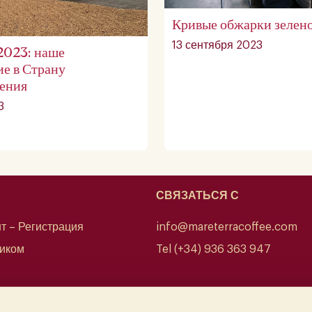
Кривые обжарки зелено
13 сентября 2023
2023: наше
е в Страну
ения
3
СВЯЗАТЬСЯ С
т – Регистрация
info@mareterracoffee.com
щиком
Tel (+34) 936 363 947
UPC – Baix Llobregat Campus