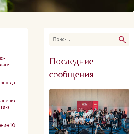
Последние
но-
лаги,
сообщения
иногда
ранения
итию
ние 10-