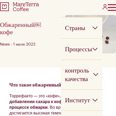
Обжаренный￼
Страны
кофе
News - 1 июля 2022
Процессы
контроль
качества
Что такое обжаренный кофе?
Торрефакто — это «кофе»,
получаемый при
Институт
добавлении сахара к кофейным зернам в
процессе обжарки
. Во время этого процесса
достигается высокая температура, и
сахар