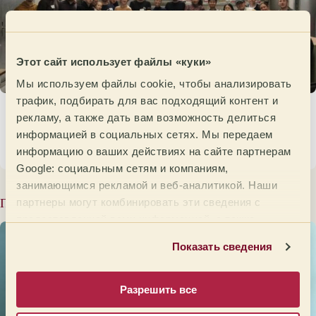
Этот сайт использует файлы «куки»
Мы используем файлы cookie, чтобы анализировать
трафик, подбирать для вас подходящий контент и
Германия проводит свой Pre Open на пути к
рекламу, а также дать вам возможность делиться
Open de Cata 2026.
информацией в социальных сетях. Мы передаем
информацию о ваших действиях на сайте партнерам
17 марта 2026
Google: социальным сетям и компаниям,
занимающимся рекламой и веб-аналитикой. Наши
Похожие сообщения
партнеры могут комбинировать эти сведения с
предоставленной вами информацией, а также
данными, которые они получили при использовании
Показать сведения
вами их сервисов.
Разрешить все