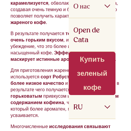
карамелизуется
, обволакивая кофейные зерна,
О нас
создавая очень темную и блестящую пленку, что
позволяет получить характерный
черный цвет
жареного кофе
.
Open de
В результате получается
темный напиток с
Cata
очень горьким вкусом
, и возникает ложное
убеждение, что это более интенсивный и
насыщенный кофе.
Эффект жженого сахара
Купить
маскирует истинные ароматы и вкусы кофе
.
Для приготовления жареного кофе обычно
зеленый
используется
сорт Робуста
, который имеет
более низкое качество
и
плохо усваивается
, в
кофе
результате чего получается
густой кофе
с
горьковатым
привкусом и
в два раза большим
содержанием кофеина
, чем кофе Арабика,
RU
который более ароматен, мягче на вкус и легче
усваивается.
Многочисленные
исследования связывают