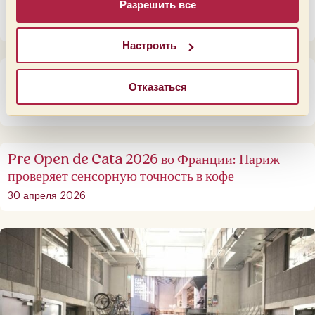
соревнование становится сообществом
Разрешить все
3 июня 2026
Настроить
Pre Open de Cata 2026 в Португалии: два дня
Отказаться
сенсорной точности и соревнований
8 мая 2026
Pre Open de Cata 2026 во Франции: Париж
проверяет сенсорную точность в кофе
30 апреля 2026