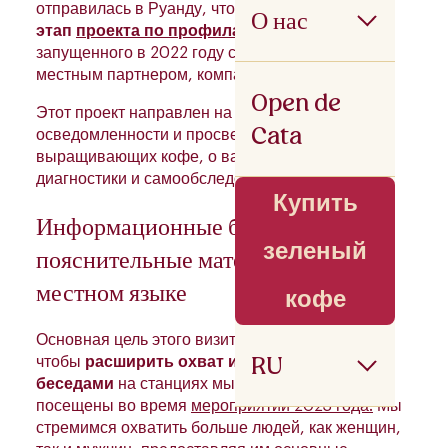
отправилась в Руанду, чтобы провести
второй
О нас
этап
проекта по профилактике рака груди
,
запущенного в 2022 году совместно с нашим
местным партнером, компанией Baho Coffee.
Open de
Этот проект направлен на повышение
Cata
осведомленности и просвещение сообществ,
выращивающих кофе, о важности ранней
диагностики и самообследования груди.
Купить
Информационные беседы и
зеленый
пояснительные материалы на
местном языке
кофе
Основная цель этого визита заключалась в том,
RU
чтобы
расширить охват информационными
беседами
на станциях мытья, которые не были
посещены во время
мероприятий 2023 года.
Мы
стремимся охватить больше людей, как женщин,