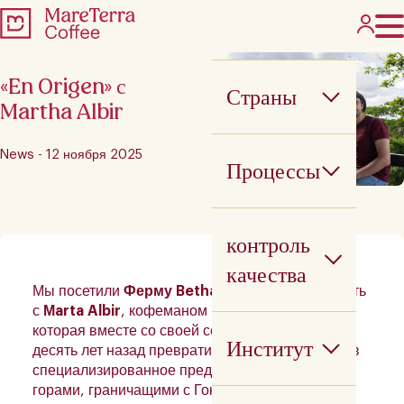
«En Origen» с
Страны
Martha Albir
News - 12 ноября 2025
Процессы
контроль
качества
Мы посетили
Ферму Bethania
, чтобы поговорить
с
Мarta Albir
, кофеманом в третьем поколении,
которая вместе со своей сестрой
Аna Maria
Институт
десять лет назад превратила семейную ферму в
специализированное предприятие. Между
горами, граничащими с Гондурасом, Бетания