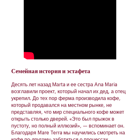
Семейная история и эстафета
Десять лет назад Маrta и ее сестра Аna Maria
возглавили проект, который начал их дед, а отец
укрепил. До тех пор ферма производила кофе,
который продавался на местном рынке, не
представляя, что мир специального кофе может
открыть столько дверей. «Это был прыжок в
пустоту, но полный иллюзий», — вспоминает он.
Благодаря Mare Terra мы научились смотреть на
кофе по-другому: заботиться о процессах,