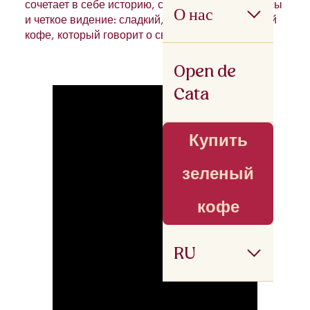
сочетает в себе историю, современные процессы
О нас
и четкое видение: сладкий, чистый и стабильный
кофе, который говорит о своей территории.
Open de
Cata
Купить
зеленый
кофе
RU