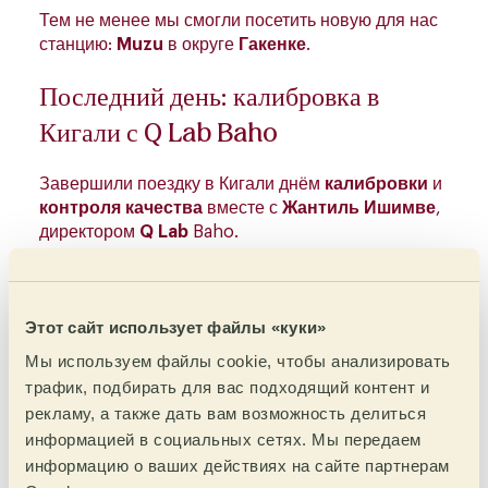
Тем не менее мы смогли посетить новую для нас
станцию:
Muzu
в округе
Гакенке
.
Последний день: калибровка в
Кигали с Q Lab Baho
Завершили поездку в Кигали днём
калибровки
и
контроля качества
вместе с
Жантиль Ишимве
,
директором
Q Lab
Baho.
Мы пробовали разные процессы и терруары
Руанды, а также дегустировали образцы,
запланированные для Руанды в этом году,
Этот сайт использует файлы «куки»
параллельно с кофе наших партнёров из
Мы используем файлы cookie, чтобы анализировать
Колумбии, Сальвадора, Эфиопии и Кении
. Это
трафик, подбирать для вас подходящий контент и
отличный способ увидеть, как одна и та же
рекламу, а также дать вам возможность делиться
«рецептура» проявляется в разных
информацией в социальных сетях. Мы передаем
происхождениях и разновидностях — и уловить
как общие маркеры, так и различия, которые
информацию о ваших действиях на сайте партнерам