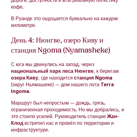
дороги, доступность и всю реальную логистику
кофе.
В Руанде это ощущается буквально на каждом
километре.
День 4: Нюнгве, озеро Киву и
станция Ngoma (Nyamasheke)
С юга мы двинулись на запад, через
национальный парк леса Нюнгве
, к берегам
озера Киву
, где находится
станция Ngoma
(округ Ньямашеке) — дом нашего лота
Terra
Ingoma
.
Маршрут был непростым — дождь, грязь,
ограниченная проходимость. Но мы добрались, и
это стоило усилий. Руководитель станции
Жан-
Клод
встретил нас и провёл по территории и
инфраструктуре.