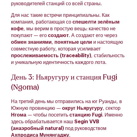
руководителей станций со всей страны.
Для нас такие встречи принципиальны. Как
компания, работающая со
спешелти зелёным
кофе
, мы верим в простую вещь: качество не
покупают — его
создают
. А создают его через
обмен знаниями
,
понятные цели
и настоящую
совместную работу, которая усиливает
прослеживаемость (traceability)
, стабильность
и уникальную идентичность каждого лота.
День 3: Ньяругуру и станция Fugi
(Ngoma)
На третий день мы отправились на юг Руанды, в
Южную провинцию —
округ Ньяругуру
, сектор
Нгома
— чтобы посетить
станцию Fugi
. Именно
здесь обрабатывается наш
Segin VVB
(анаэробный natural)
под руководством
Ахпродиса Мунянгаджу
.