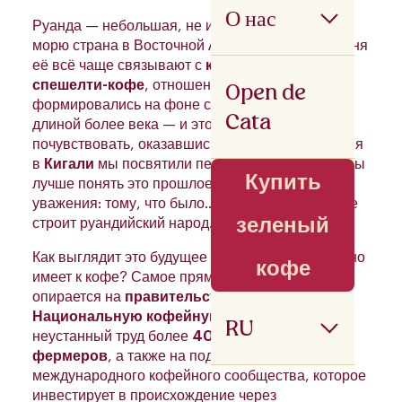
О нас
Руанда — небольшая, не имеющая выхода к
морю страна в Восточной Африке. И хотя сегодня
её всё чаще связывают с
качеством
и
Open de
спешелти-кофе
, отношения Руанды с кофе
формировались на фоне сложной истории
Cata
длиной более века — и это невозможно не
почувствовать, оказавшись там. После прибытия
в
Кигали
мы посвятили первый день тому, чтобы
Купить
лучше понять это прошлое и отдать ему дань
уважения: тому, что было… и будущему, которое
зеленый
строит руандийский народ.
Как выглядит это будущее и какое отношение оно
кофе
имеет к кофе? Самое прямое. Во многом оно
опирается на
правительство Руанды
и его
Национальную кофейную стратегию
, на
RU
неустанный труд более
400 000 мелких
фермеров
, а также на поддержку
международного кофейного сообщества, которое
инвестирует в происхождение через