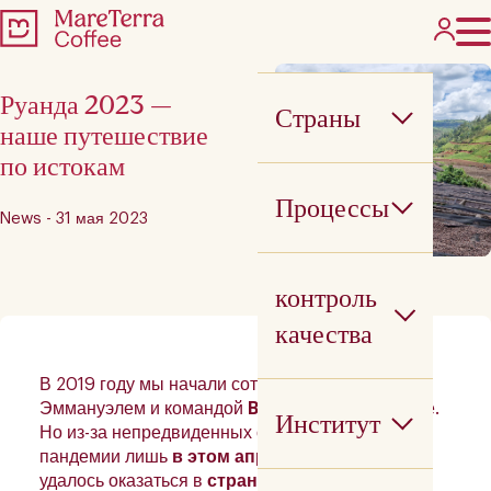
Руанда 2023 —
Страны
наше путешествие
по истокам
Процессы
News - 31 мая 2023
контроль
качества
В 2019 году мы начали сотрудничество с
Эммануэлем и командой
Baho Coffee
в Руанде.
Институт
Но из-за непредвиденных обстоятельств и
пандемии лишь
в этом апреле
нам наконец
удалось оказаться в
стране тысячи холмов
.