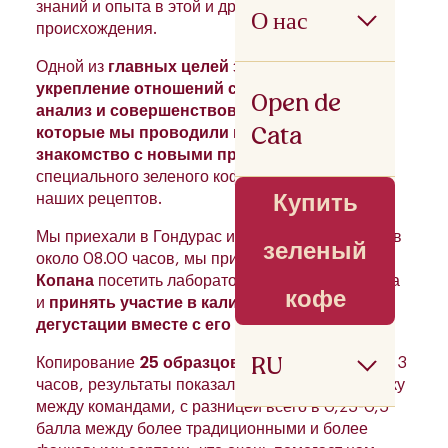
знаний и опыта в этой и других странах
О нас
происхождения.
Одной из
главных целей
этой поездки было
укрепление отношений с производителями,
Open de
анализ и совершенствование процессов,
Cata
которые мы проводили в прошлом году
, и
знакомство с новыми производителями
специального зеленого кофе для разработки
Купить
наших рецептов.
Мы приехали в Гондурас из Гватемалы. Проехав
зеленый
около 08.00 часов, мы прибыли в
Ста. Роза
Копана
посетить лабораторию нашего партнера
кофе
и
принять участие в калибровочной
дегустации вместе с его командой
.
RU
Копирование
25 образцов
кофе длилось около 3
часов, результаты показали хорошую калибровку
между командами, с разницей всего в 0,25-0,5
балла между более традиционными и более