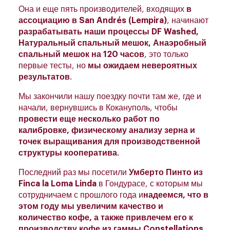
Она и еще пять производителей, входящих
в
ассоциацию в San Andrés (Lempira)
, начинают
разрабатывать наши процессы DF Washed,
Натуральный спальный мешок, Анаэробный
спальный мешок на 120 часов
, это только
первые тесты, но
мы ожидаем невероятных
результатов
.
Мы закончили нашу поездку почти там же, где и
начали, вернувшись в Кокануполь, чтобы
провести еще несколько работ по
калибровке, физическому анализу зерна и
точек выращивания для производственной
структуры кооператива
.
Последний раз мы посетили
Умберто Пинто из
Finca la Loma Linda
в Гондурасе, с которым мы
сотрудничаем с прошлого года и
надеемся, что в
этом году мы увеличим качество и
количество кофе, а также привлечем его к
производству кофе из гаммы Constellations
.