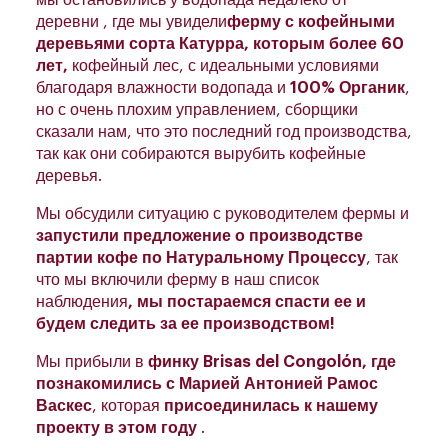
мы остановились у водопада недалеко от
деревни , где мы увидели
ферму с кофейными
деревьями сорта Катурра, которым более 60
лет,
кофейный лес, с идеальными условиями
благодаря влажности водопада и
100% Органик
,
но с очень плохим управлением, сборщики
сказали нам, что это последний год производства,
так как они собираются вырубить кофейные
деревья.
Мы обсудили ситуацию с руководителем фермы и
запустили предложение о производстве
партии кофе по Натуральному Процессу
, так
что мы включили ферму в наш список
наблюдения
, мы постараемся спасти ее и
будем следить за ее производством!
Мы прибыли в
финку Brisas del Congolón, где
познакомились с Марией Антонией Рамос
Васкес
, которая
присоединилась к нашему
проекту в этом году
.