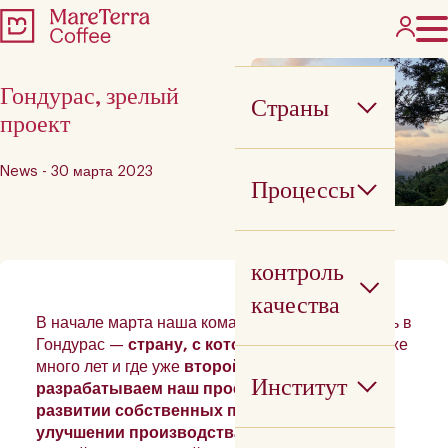
Гондурас, зрелый
Страны
проект
News - 30 марта 2023
Процессы
контроль
качества
В начале марта наша команда R&D отправилась в
Гондурас —
страну, с которой мы знакомы
уже
много лет и где уже
второй год подряд мы
Институт
разрабатываем наш проект
, основанный на
развитии собственных процессов и
улучшении производства
на основе наших