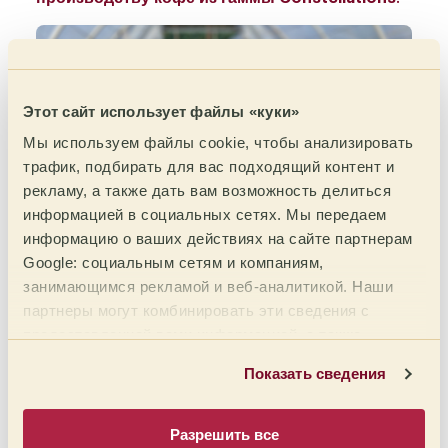
Этот сайт использует файлы «куки»
Мы используем файлы cookie, чтобы анализировать
трафик, подбирать для вас подходящий контент и
рекламу, а также дать вам возможность делиться
информацией в социальных сетях. Мы передаем
информацию о ваших действиях на сайте партнерам
Google: социальным сетям и компаниям,
Итог этой поездки таков: мы обменялись
занимающимся рекламой и веб-аналитикой. Наши
большим опытом, познакомились с
партнеры могут комбинировать эти сведения с
производителями кофе, которые жаждут
предоставленной вами информацией, а также
перемен
, достигли своей цели и в
новом урожае
данными, которые они получили при использовании
надеемся утроить объем нашей гаммы
Показать сведения
вами их сервисов.
Constellations и привлечь новых
производителей
.
Разрешить все