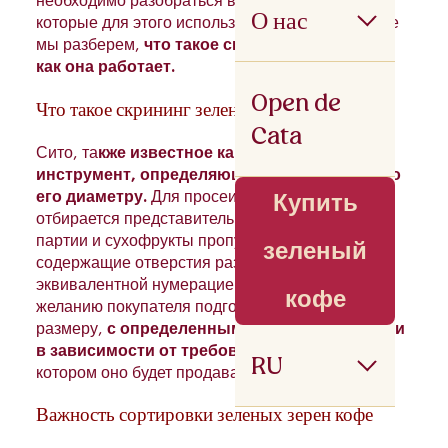
необходимо разобраться в инструментах,
О нас
которые для этого используются, и в этой статье
мы разберем,
что такое система скрининга и
как она работает.
Open de
Что такое скрининг зеленого кофе?
Cata
Сито, та
кже известное как грохот, — это
инструмент, определяющий размер зерна по
его диаметру.
Для просеивания зеленого кофе
Купить
отбирается представительная проба грамм от
партии и сухофрукты пропускаются через сита,
зеленый
содержащие отверстия различного диаметра с
эквивалентной нумерацией. Это позволяет по
кофе
желанию покупателя подготовить зерно по
размеру,
с определенными характеристиками
в зависимости от требований рынка,
на
RU
котором оно будет продаваться.
Важность сортировки зеленых зерен кофе