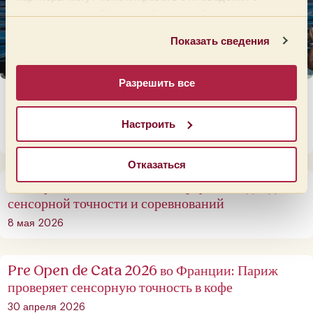
предоставленной вами информацией, а также
данными, которые они получили при использовании
Показать сведения
вами их сервисов.
Разрешить все
Open de Cata Barcelona 2026: когда
соревнование становится сообществом
Настроить
3 июня 2026
Отказаться
Pre Open de Cata 2026 в Португалии: два дня
сенсорной точности и соревнований
8 мая 2026
Pre Open de Cata 2026 во Франции: Париж
проверяет сенсорную точность в кофе
30 апреля 2026