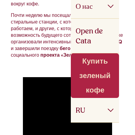
О нас
вокруг кофе.
Почти неделю мы посещали различные
стиральные станции, с которыми мы уже
Open de
работаем, и другие, с которыми мы изучаем
возможность будущего сотрудничества. Мы также
Cata
организовали интенсивный курс по
обработке
Q
и завершили поездку
бегом
в рамках нашего
социального
проекта «Зеленое поле»
.
Купить
зеленый
кофе
RU