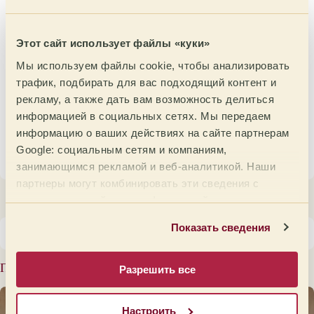
влияние нашей работы выходит далеко за рамки
кофе.
Этот сайт использует файлы «куки»
Одним словом, эта неделя в Nyeri стала
доказательством того, что когда мы проводим
Мы используем файлы cookie, чтобы анализировать
время в стране происхождения и работаем рука
трафик, подбирать для вас подходящий контент и
об руку с людьми, которые производят кофе,
рекламу, а также дать вам возможность делиться
каждое решение, которое мы принимаем вместе,
информацией в социальных сетях. Мы передаем
приводит к лучшему кофе, укреплению
информацию о ваших действиях на сайте партнерам
отношений и проекту, который движется вперед.
Google: социальным сетям и компаниям,
занимающимся рекламой и веб-аналитикой. Наши
партнеры могут комбинировать эти сведения с
предоставленной вами информацией, а также
данными, которые они получили при использовании
Показать сведения
вами их сервисов.
Последние сообщения
Разрешить все
Настроить