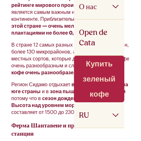
О нас
рейтинге мирового производства кофе
и
является самым важным на всем африканском
континенте. Приблизительно
85% фермеров в
этой стране — очень мелкие фермеры с
Open de
плантациями не более 0,1 га.
.
Cata
В стране 12 самых разных производственных зон,
более 130 микрорайонов, а также более 2 000
местных сортов, которые делают эфиопский кофе
Купить
очень разнообразным и сложным.
Эфиопский
кофе очень разнообразен и сложен.
зеленый
Регион Сидамо отдыхает
в Рифтовой долине на
юге страны
и в
зона пышной растительности
кофе
потому что в
сезон дождей обильные осадки
.
Высота над уровнем моря
в этой демаркации
составляет от 1500 до 2300 метров.
RU
Ферма Шантавене и промывочные
станции