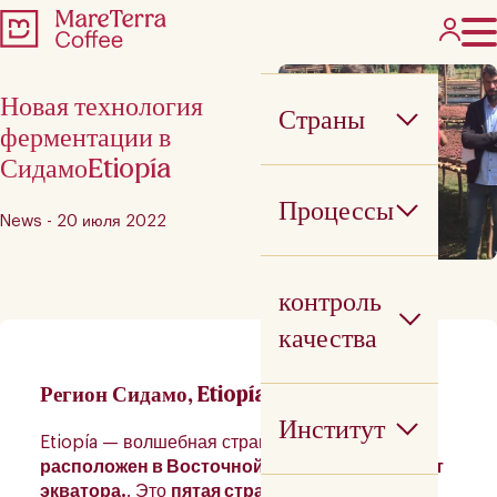
Новая технология
Страны
ферментации в
СидамоEtiopía
Процессы
News - 20 июля 2022
контроль
качества
Регион Сидамо, Etiopía
Институт
Etiopía — волшебная страна контрастов
расположен в Восточной Африке, к северу от
экватора.
. Это
пятая страна в текущем