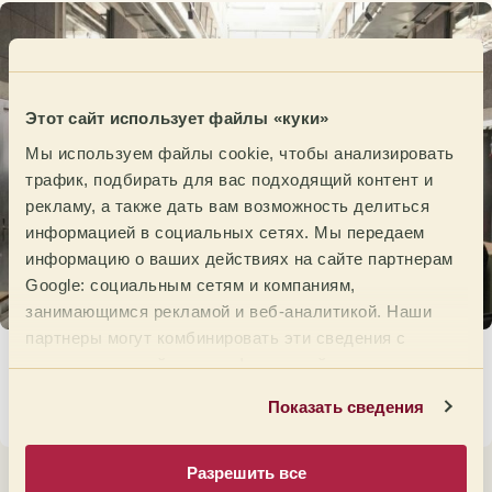
Этот сайт использует файлы «куки»
Мы используем файлы cookie, чтобы анализировать
трафик, подбирать для вас подходящий контент и
рекламу, а также дать вам возможность делиться
информацией в социальных сетях. Мы передаем
информацию о ваших действиях на сайте партнерам
Google: социальным сетям и компаниям,
занимающимся рекламой и веб-аналитикой. Наши
партнеры могут комбинировать эти сведения с
Германия проводит свой Pre Open на пути к
предоставленной вами информацией, а также
Open de Cata 2026.
данными, которые они получили при использовании
Показать сведения
вами их сервисов.
17 марта 2026
Разрешить все