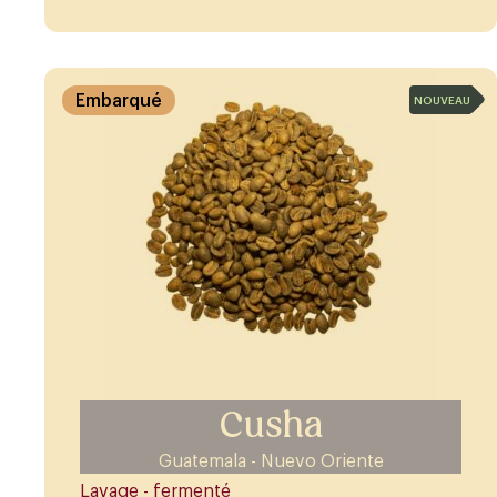
Embarqué
NOUVEAU
Cusha
Guatemala - Nuevo Oriente
Lavage - fermenté