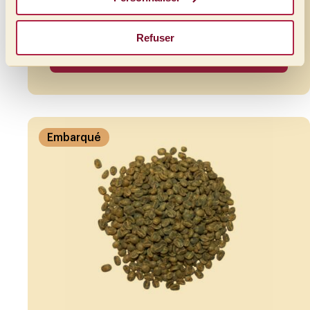
Fruité
1 480-1 800 m.s.n.m
Refuser
Lire la suite
Embarqué