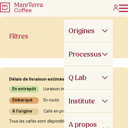
Origines
Filtres
Processus
Q Lab
Délais de livraison estimés
En entrepôt
Livraison immédiate
Institute
Embarqué
En route
À l'origine
Café en production
Tous les cafés sont disponibles sur réservation
A propos