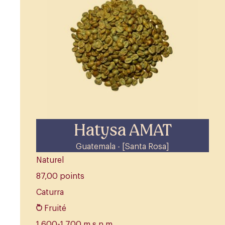
Hatysa AMAT
Guatemala - [Santa Rosa]
Naturel
87,00 points
Caturra
Fruité
1 600-1 700 m.s.n.m