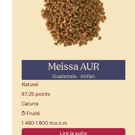
Meissa AUR
Guatemala - Atitlan
Naturel
87,25 points
Caturra
Fruité
1 480-1 800 m.s.n.m
Lire la suite