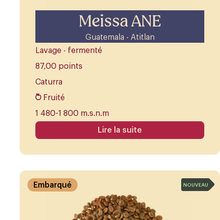
Meissa ANE
Guatemala - Atitlan
Lavage - fermenté
87,00 points
Caturra
Fruité
1 480-1 800 m.s.n.m
Lire la suite
Embarqué
NOUVEAU