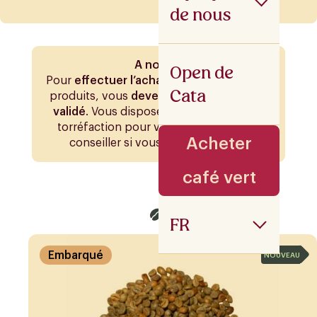
de nous
A noter :
Open de
Pour
effectuer l’achat et voir les prix
des
Cata
produits, vous
devez être
enregistré
et
validé
. Vous disposerez d’un service de
torréfaction pour vous guider et vous
Acheter
conseiller si vous en avez besoin.
café vert
FR
Embarqué
NOUVEAU