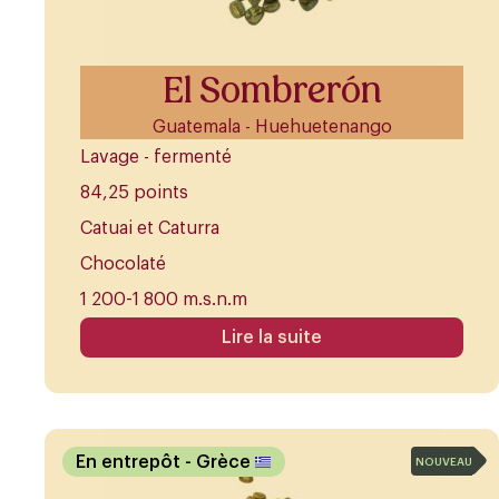
El Sombrerón
Guatemala - Huehuetenango
Lavage - fermenté
84,25 points
Catuai et Caturra
Chocolaté
1 200-1 800 m.s.n.m
Lire la suite
En entrepôt
- Grèce
NOUVEAU