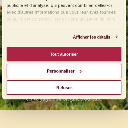
publicité et d'analyse, qui peuvent combiner celles-ci
avec d'autres informations que vous leur avez fournies
ou qu'ils ont collectées lors de votre utilisation de leurs
services.
Afficher les détails
Tout autoriser
Personnaliser
Origines du café vert
Refuser
Un voyage aux origines du café