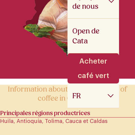
de nous
Open de
Cata
Acheter
café vert
Information about the production of
FR
coffee in Colombie
Principales régions productrices
Huila, Antioquía, Tolima, Cauca et Caldas