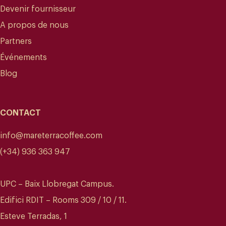
Devenir fournisseur
A propos de nous
Nicaragua
Partners
Événements
Blog
Une longue tradition liée à la culture du café
CONTACT
info@mareterracoffee.com
(+34) 936 363 947
UPC – Baix Llobregat Campus.
Edifici RDIT – Rooms 309 / 10 / 11.
Esteve Terradas, 1