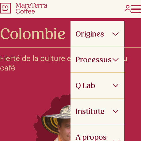
Colombie
Origines
Fierté de la culture et du paysage du
Processus
café
Q Lab
Institute
A propos