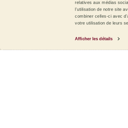
relatives aux médias socia
l'utilisation de notre site
combiner celles-ci avec d'
Les cafés de la gamme Constellations portent le nom d’
votre utilisation de leurs s
Terra pour développer la production de ses cafés reçoi
cafés un positionnement et une valeur différenciés. D
de lavage porte le nom d’une étoile, car les lots sont é
Afficher les détails
exploitants de la région productrice de café.
Ces étoiles sont regroupées dans des Constellations d
univers de café distribué dans nos projets à travers l
Traçabilité depuis la ferme ou la station de lava
Maximum de 5 défauts secondaires et 0 défaut p
Tamisage
selon l’origine, le procédé et la variét
Recommandé pour les cafés d’origine unique
UNIQUES