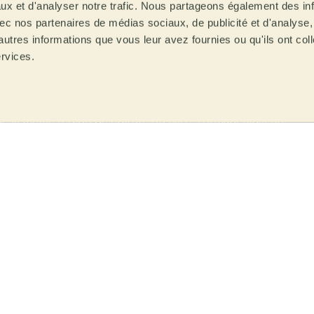
ux et d'analyser notre trafic. Nous partageons également des in
 avec nos partenaires de médias sociaux, de publicité et d'analyse
autres informations que vous leur avez fournies ou qu'ils ont col
étoiles. Chaque caféiculteur qui travaille avec Mare
ervices.
t le nom d’une étoile pour ses lots, donnant ainsi à ses
ans le cas des cafés produits en Afrique, chaque station
laborés à partir des cerises récoltées par les petits
e la même région de culture du café, formant ainsi un
e monde.
ge de votre production.
rimaire par 350 grammes de café vert.
é +15 avec une tolérance de 5%.Profils spéciaux
Score SCA
Format d'emballage