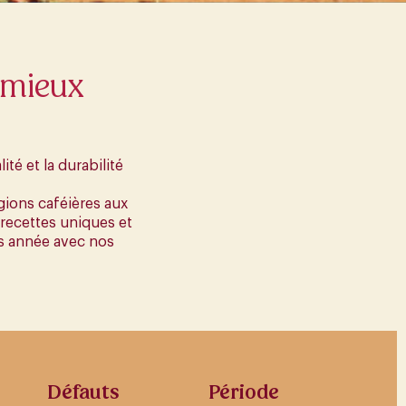
e mieux
té et la durabilité
égions caféières aux
recettes uniques et
rès année avec nos
Défauts
Période