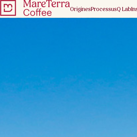
Origines
Processus
Q Lab
In