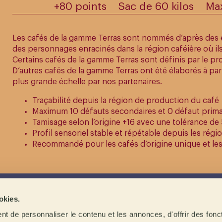
+80 points
Sac de 60 kilos
Ma
Les cafés de la gamme Terras sont nommés d’après des 
des personnages enracinés dans la région caféière où ils
Certains cafés de la gamme Terras sont définis par le prof
D’autres cafés de la gamme Terras ont été élaborés à par
plus grande échelle par nos partenaires.
Traçabilité depuis la région de production du café
Maximum 10 défauts secondaires et 0 défaut prima
Tamisage
selon l’origine +16 avec une tolérance de
Profil sensoriel stable et répétable depuis les rég
Recommandé pour les cafés d’origine unique et le
okies.
lage
Défauts
Période
t de personnaliser le contenu et les annonces, d'offrir des fonct
os
Max. 5 secondaire
Saison