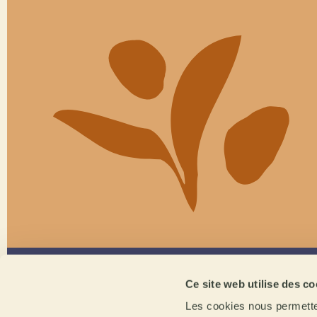
Ce site web utilise des co
Score SCA
Format d'embal
Les cookies nous permetten
+86 puntos
Sac de 30 kil