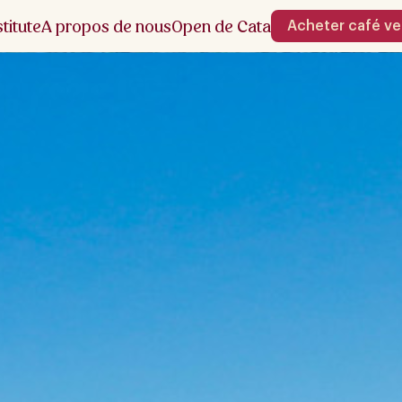
stitute
A propos de nous
Open de Cata
Acheter café ve