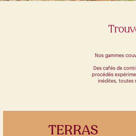
Trouve
Nos gammes couvren
Des cafés de contin
procédés expérimen
inédites, toutes 
TERRAS