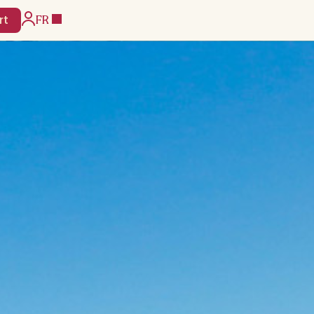
FR
rt