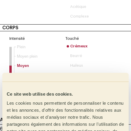
Acétique
Complexe
CORPS
Intensité
Touché
Crémeux
Plein
Beurré
Moyen plein
Moyen
Huileux
Léger
Siropeux
Très léger
Doux
Ce site web utilise des cookies.
Velouté
Les cookies nous permettent de personnaliser le contenu
Soyeux
et les annonces, d'offrir des fonctionnalités relatives aux
médias sociaux et d'analyser notre trafic. Nous
Agtron
Torréfaction de l'échantillon
partageons également des informations sur l'utilisation de
65 - Clair moyen
8.00 min