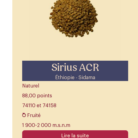
Sirius ACR
Éthiopie - Sidama
Naturel
88,00 points
74110 et 74158
Fruité
1 900-2 000 m.s.n.m
Lire la suite