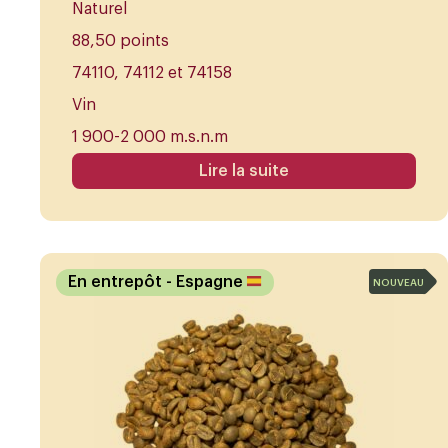
Naturel
88,50 points
74110, 74112 et 74158
Vin
1 900-2 000 m.s.n.m
Lire la suite
En entrepôt
- Espagne
NOUVEAU