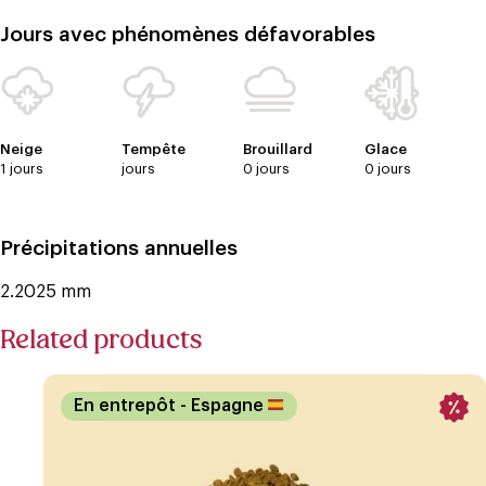
Jours avec phénomènes défavorables
Neige
Tempête
Brouillard
Glace
1 jours
jours
0 jours
0 jours
Précipitations annuelles
2.2025 mm
Related products
En entrepôt
- Espagne