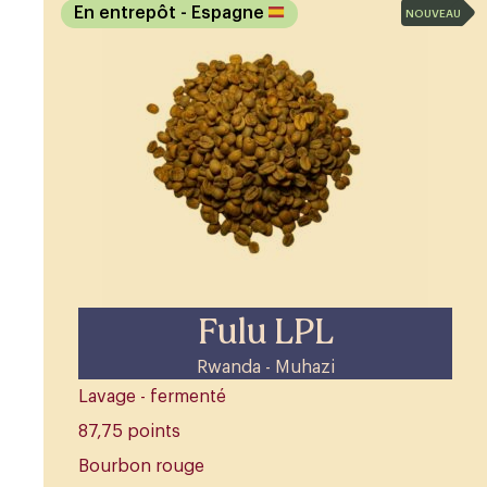
En entrepôt
- Espagne
NOUVEAU
Fulu LPL
Rwanda - Muhazi
Lavage - fermenté
87,75 points
Bourbon rouge