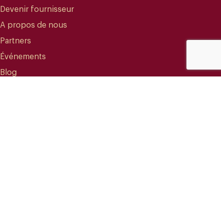
Devenir fournisseur
A propos de nous
Partners
Événements
Blog
CONTACT
info@mareterracoffee.com
(+34) 936 363 947
UPC – Baix Llobregat Campus.
Edifici RDIT – Rooms 309 / 10 / 11.
Esteve Terradas, 1