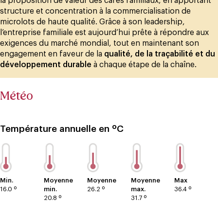
la proposition de valeur des cafés familiaux, en apportant
structure et concentration à la commercialisation de
microlots de haute qualité. Grâce à son leadership,
l’entreprise familiale est aujourd’hui prête à répondre aux
exigences du marché mondial, tout en maintenant son
engagement en faveur de la
qualité, de la traçabilité et du
développement durable
à chaque étape de la chaîne.
Météo
Température annuelle en ºC
Min.
Moyenne
Moyenne
Moyenne
Max
16.0 º
min.
26.2 º
max.
36.4 º
20.8 º
31.7 º