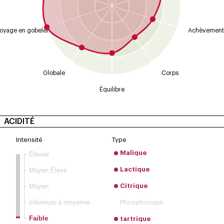
oyage en gobelet
Achèvement
Globale
Corps
Équilibre
ACIDITÉ
Intensité
Type
Malique
Élevée
Moyen Élevé
Lactique
Moyen
Citrique
Inférieure à moyenne
Phosphorique
Faible
tartrique