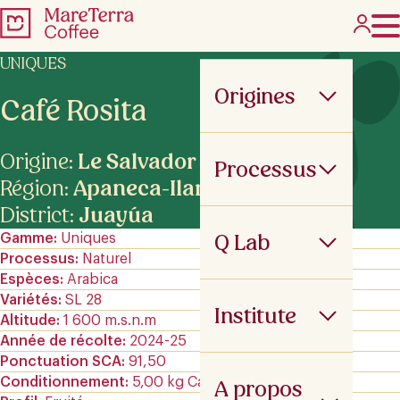
UNIQUES
Origines
Café Rosita
Origine:
Le Salvador
Processus
Région:
Apaneca-Ilamatepec
District:
Juayúa
Q Lab
Gamme
Uniques
Processus
Naturel
Espèces
Arabica
Variétés
SL 28
Institute
Altitude
1 600 m.s.n.m
Année de récolte
2024-25
Ponctuation SCA
91,50
Conditionnement
5,00 kg Carton sous vide
A propos