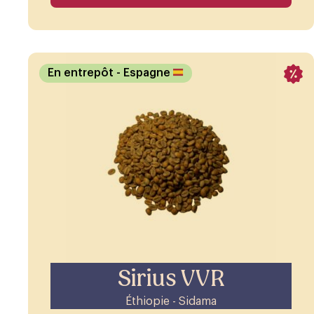
En entrepôt
- Espagne
Sirius VVR
Éthiopie - Sidama