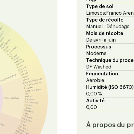
Type de sol
Limosos;Franco Are
Type de récolte
Manuel - Dénudage
sette
'amande
Mois de récolte
(anis)
De avril à juin
Fleur blanche
equila
Processus
Jasmin
Rose foncé
Rose
Moderne
Lys
Azalée
Camélia
Hibiscus
Technique du proc
Camomille
Violet
DF Washed
Rhubarbe
Thé noir
Thé vert
Fermentation
À base de plantes
Ananas
Banane à moitié mûre
Banane
Aérobie
Fruit de la passion
Humidité (ISO 6673)
Poignée
Début de la brume
0,00 %
Kiwi
Melon
Fruits tropicaux
Pastèque
Activité
Noix de coco
Goyave
0,00
Tamarin
Carambole
Litchi
Fakirgame
Alquejenje
Lima
rumes
À propos du p
Citron
Vert citron
Peau de citron
Orange