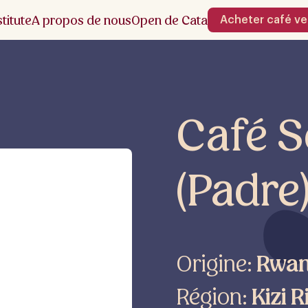
stitute
A propos de nous
Open de Cata
Acheter café ve
Café 
(Padre
Origine:
Rwa
Région:
Kizi R