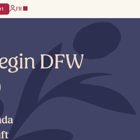
FR
rt
Segin DFW
)
nda
ift