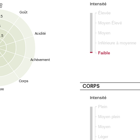
Intensité
um
10
Élevée
Goût
.5
Moyen Élevé
5
Moyen
Acidité
.5
Inférieure à moyenne
Faible
Achèvement
Corps
CORPS
bre
Intensité
Plein
Moyen plein
Moyen
Léger