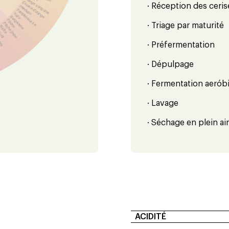
Orange sanguine
Écorce d'orange
· Réception des ceris
mandarin
Pamplemousse
Yuzu
Bergamote
Pêche
Pêche jaune
· Triage par maturité
Nèfle
icot
oire
· Préfermentation
· Dépulpage
· Fermentation aerób
· Lavage
· Séchage en plein air
ACIDITÉ