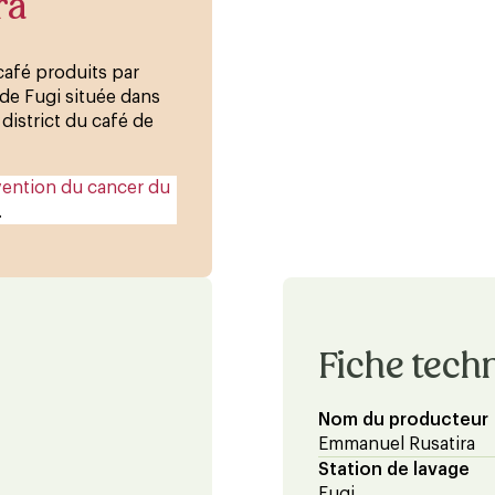
ra
 café produits par
 de Fugi située dans
 district du café de
vention du cancer du
.
Fiche tech
Nom du producteur
Emmanuel Rusatira
Station de lavage
Fugi