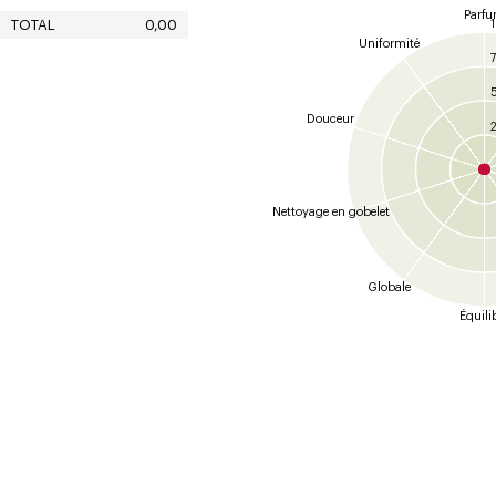
Parf
TOTAL
0,00
Uniformité
7
Douceur
2
Nettoyage en gobelet
Globale
Équili