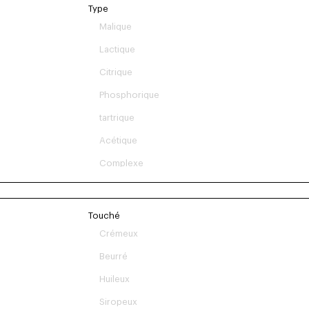
Type
Malique
Lactique
Citrique
Phosphorique
tartrique
Acétique
Complexe
Touché
Crémeux
Beurré
Huileux
Siropeux