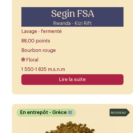
Segin FSA
Rwanda - Kizi Rift
Lavage - fermenté
88,00 points
Bourbon rouge
Floral
1 550-1 835 m.s.n.m
Lire la suite
En entrepôt
- Grèce
NOUVEAU