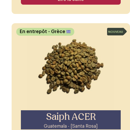
En entrepôt
- Grèce
NOUVEAU
Saiph ACER
Guatemala - [Santa Rosa]