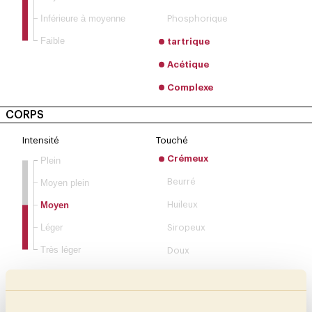
Inférieure à moyenne
Phosphorique
Faible
tartrique
Acétique
Complexe
CORPS
Intensité
Touché
Crémeux
Plein
Beurré
Moyen plein
Moyen
Huileux
Léger
Siropeux
Très léger
Doux
Velouté
Soyeux