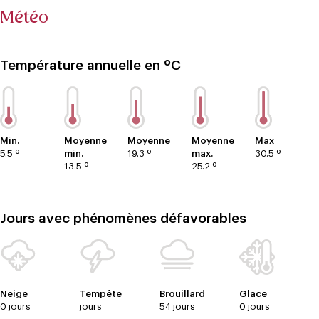
Météo
Température annuelle en ºC
Min.
Moyenne
Moyenne
Moyenne
Max
5.5 º
min.
19.3 º
max.
30.5 º
13.5 º
25.2 º
Jours avec phénomènes défavorables
Neige
Tempête
Brouillard
Glace
0 jours
jours
54 jours
0 jours