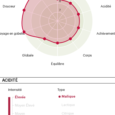
8
Douceur
Acidité
7
oyage en gobelet
Achèvement
Globale
Corps
Équilibre
ACIDITÉ
Intensité
Type
Malique
Élevée
Moyen Élevé
Lactique
Moyen
Citrique