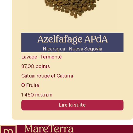
Azelfafage APdA
Nicaragua - Nueva Segovia
Lavage - fermenté
87,00 points
Catuai rouge et Caturra
Fruité
1 450 m.s.n.m
Lire la suite