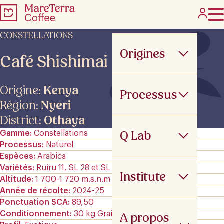
CONSTELLATIONS
Origines
Café Shishimai EKI
Origine:
Kenya
Processus
Région:
Nyeri
District:
Othaya
Q Lab
Gamme
Constellations
Processus
Naturel
Espèces
Arabica
Variétés
Ruiru 11, SL 28 et SL 34
Institute
Altitude
1 700-1 720 m.s.n.m
Année de récolte
2024-25
Ponctuation SCA
89,50
Conditionnement
30 kg GrainPro
A propos