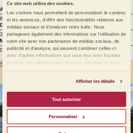
Ce site web utilise des cookies.
Agtron
Torréfaction de l'échantillon
Les cookies nous permettent de personnaliser le contenu
65 - Clair moyen
8.00 min
et les annonces, d'offrir des fonctionnalités relatives aux
Données de dégustation
Grammage
Millilitres
médias sociaux et d'analyser notre trafic. Nous
partageons également des informations sur l'utilisation de
29/08/2025
12 g
200
Moulure de l´échantillon
notre site avec nos partenaires de médias sociaux, de
publicité et d'analyse, qui peuvent combiner celles-ci
Dégustation entre 600 et 800 microns
avec d'autres informations que vous leur avez fournies
Station de lavage
ou qu'ils ont collectées lors de votre utilisation de leurs
services.
Afficher les détails
Tout autoriser
Personnaliser