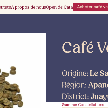
stitute
A propos de nous
Open de Cata
Acheter café ve
Café 
Origine:
Le S
Région:
Apan
District:
Juay
Gamme
Constellations