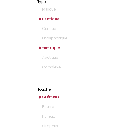
Type
Malique
Lactique
Citrique
Phosphorique
tartrique
Acétique
Complexe
Touché
Crémeux
Beurré
Huileux
Siropeux