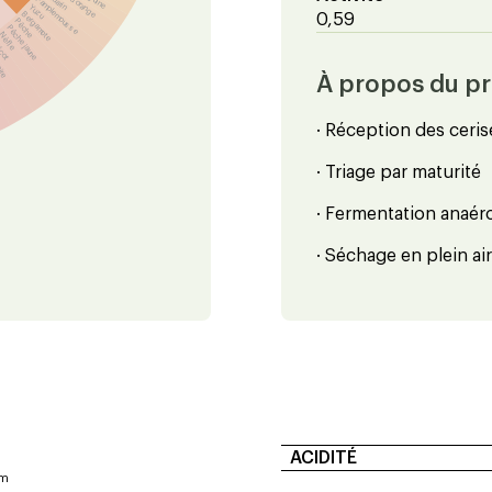
Pamplemousse
Yuzu
Bergamote
0,59
Pêche
Pêche jaune
Nèfle
icot
oire
À propos du p
· Réception des ceris
· Triage par maturité
· Fermentation anaér
· Séchage en plein ai
ACIDITÉ
um