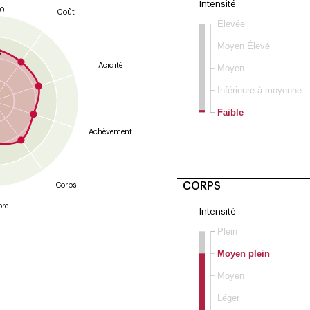
Intensité
10
Goût
Élevée
9
Moyen Élevé
8
Acidité
Moyen
Inférieure à moyenne
Faible
Achèvement
CORPS
Corps
bre
Intensité
Plein
Moyen plein
Moyen
Léger