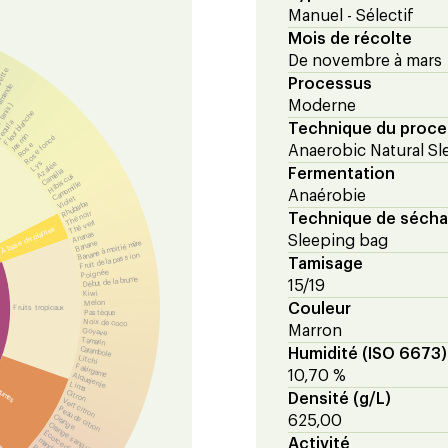
Manuel - Sélectif
Mois de récolte
De novembre à mars
sette
Processus
'amande
Moderne
(anis)
Fleur blanche
equila
Technique du proc
Jasmin
Rose foncé
Rose
Anaerobic Natural Sl
Lys
Azalée
Fermentation
Camélia
Hibiscus
Camomille
Anaérobie
Violet
Rhubarbe
Thé noir
Technique de séch
Thé vert
À base de plantes
Ananas
Sleeping bag
Banane à moitié mûre
Banane
Fruit de la passion
Tamisage
Poignée
Début de la brume
15/19
Kiwi
Melon
Couleur
Fruits tropicaux
Pastèque
Noix de coco
Marron
Goyave
Tamarin
Carambole
Humidité (ISO 6673)
Litchi
Fakirgame
10,70 %
Alquejenje
Lima
rumes
Citron
Densité (g/L)
Vert citron
Peau de citron
Orange
625,00
Orange sanguine
Écorce d'orange
mandarin
Activité