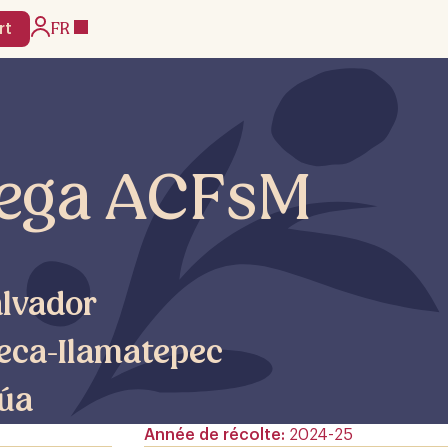
FR
rt
Vega ACFsM
alvador
eca-Ilamatepec
úa
Année de récolte
2024-25