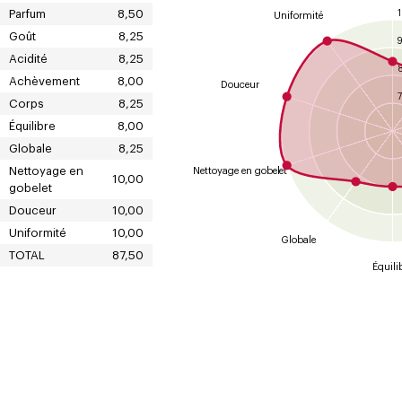
Parfum
8,50
Uniformité
Goût
8,25
Acidité
8,25
Achèvement
8,00
Douceur
7
Corps
8,25
Équilibre
8,00
Globale
8,25
Nettoyage en
Nettoyage en gobelet
10,00
gobelet
Douceur
10,00
Uniformité
10,00
Globale
TOTAL
87,50
Équili