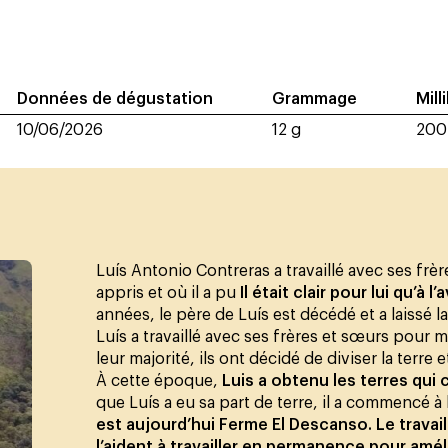
Données de dégustation
Grammage
Mill
10/06/2026
12 g
200
Luís Antonio Contreras a travaillé avec ses frè
appris et où il a pu
Il était clair pour lui qu’à l
années, le père de Luís est décédé et a laissé la
Luís a travaillé avec ses frères et sœurs pour me
leur majorité, ils ont décidé de diviser la terre 
À cette époque,
Luis a obtenu les terres qui
que Luís a eu sa part de terre, il a commencé à l
est aujourd’hui Ferme El Descanso. Le travail
l’aident à travailler en permanence pour amélio