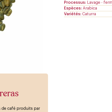
Processus
Lavage - fer
Espèces
Arabica
Variétés
Caturra
treras
s de café produits par