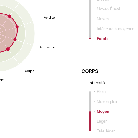
9
Moyen Élevé
8
Acidité
Moyen
Inférieure à moyenne
Faible
Achèvement
CORPS
Corps
bre
Intensité
Plein
Moyen plein
Moyen
Léger
Très léger