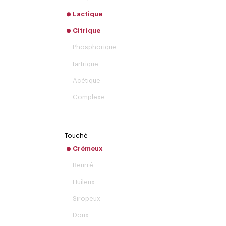
Lactique
Citrique
Phosphorique
tartrique
Acétique
Complexe
Touché
Crémeux
Beurré
Huileux
Siropeux
Doux