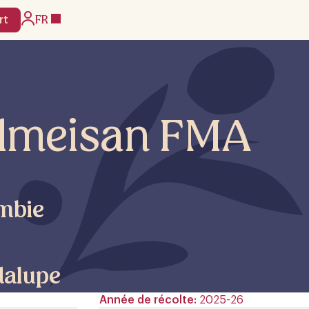
FR
rt
Almeisan FMA
mbie
alupe
Année de récolte
2025-26