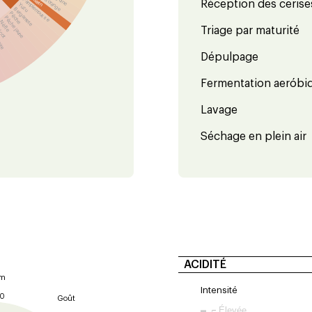
Pamplemousse
Réception des cerise
Yuzu
Bergamote
Pêche
Pêche jaune
Nèfle
icot
Triage par maturité
oire
Dépulpage
Fermentation aeróbiq
Lavage
Séchage en plein air
ACIDITÉ
um
Intensité
10
Goût
Élevée