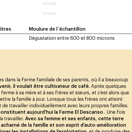
Velouté
Soyeux
ilitres
Moulure de l´échantillon
Dégustation entre 600 et 800 microns
res dans la Ferme familiale de ses parents, où il a beaucoup
’avenir, il voulait être cultivateur de café.
Après quelques
 ferme à sa mère et à ses frères et sœurs, et c’est alors que
ttre la famille à jour. Lorsque tous les frères ont atteint
et de travailler individuellement avec leurs propres familles.
 constituent aujourd’hui la Ferme El Descanso
. Une fois
a travailler.
Avec sa femme et ses enfants, cette terre
 acharné de la famille et son esprit d’auto-amélioration
rer les installations de l’exploitation.
et de produire des