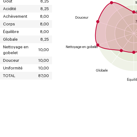
Goût
8,25
Acidité
8,25
Achèvement
8,00
Douceur
7
Corps
8,00
Équilibre
8,00
Globale
8,25
Nettoyage en
Nettoyage en gobelet
10,00
gobelet
Douceur
10,00
Uniformité
10,00
Globale
TOTAL
87,00
Équili