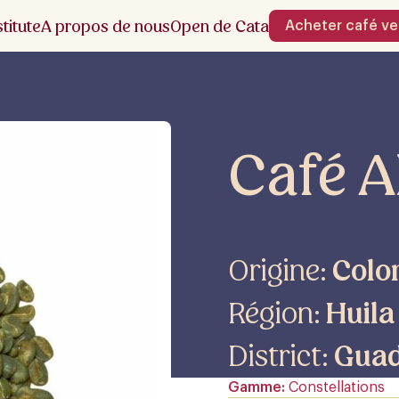
stitute
A propos de nous
Open de Cata
Acheter café ve
Café 
Origine:
Colo
Région:
Huila
District:
Guad
Gamme
Constellations