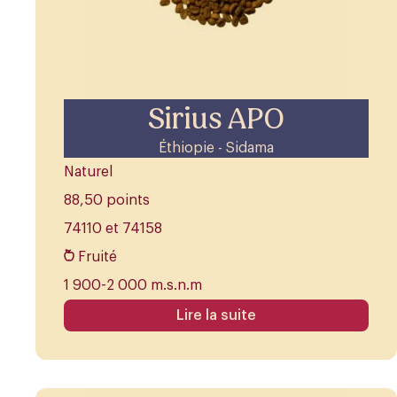
Sirius APO
Éthiopie - Sidama
Naturel
88,50 points
74110 et 74158
Fruité
1 900-2 000 m.s.n.m
Lire la suite