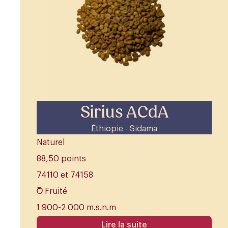
Sirius ACdA
Éthiopie - Sidama
Naturel
88,50 points
74110 et 74158
Fruité
1 900-2 000 m.s.n.m
Lire la suite