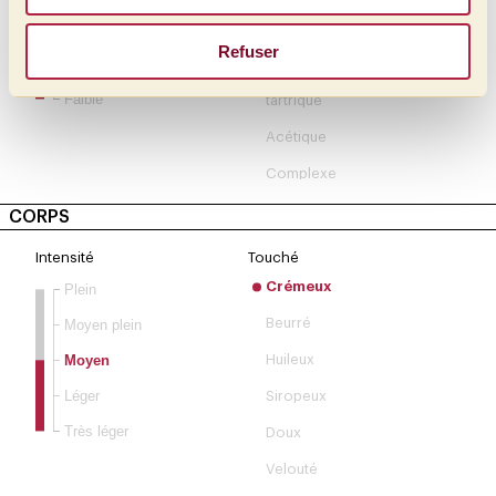
Moyen
Citrique
Refuser
Inférieure à moyenne
Phosphorique
Faible
tartrique
Acétique
Complexe
CORPS
Intensité
Touché
Crémeux
Plein
Beurré
Moyen plein
Moyen
Huileux
Léger
Siropeux
Très léger
Doux
Velouté