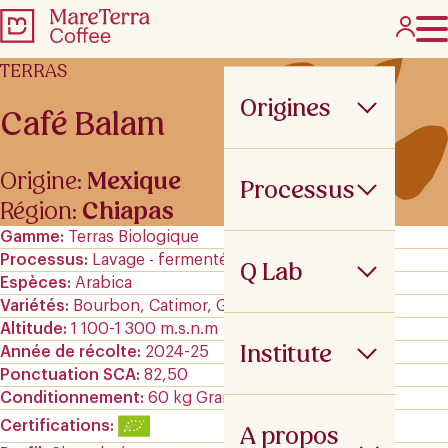
TERRAS
Origines
Café Balam
Origine:
Mexique
Processus
Région:
Chiapas
Gamme
Terras Biologique
Processus
Lavage - fermenté
Q Lab
Espèces
Arabica
Variétés
Bourbon, Catimor, Garnica et Typica
Altitude
1 100-1 300 m.s.n.m
Institute
Année de récolte
2024-25
Ponctuation SCA
82,50
Conditionnement
60 kg GrainPro
Certifications
A propos