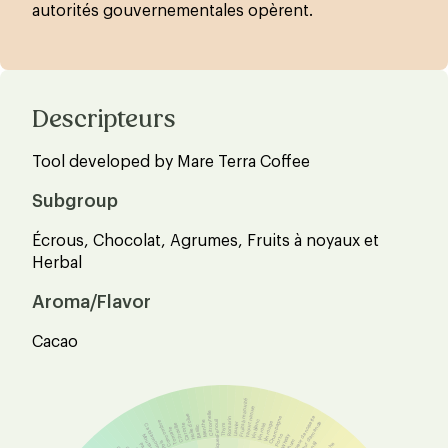
autorités gouvernementales opèrent.
Descripteurs
Tool developed by Mare Terra Coffee
Subgroup
Écrous, Chocolat, Agrumes, Fruits à noyaux et
Herbal
Aroma/Flavor
Cacao
Fruits à maturité
Yaourt nature
Citronnelle
Huile d'olive
Liqueur de noisette
Champagne
Romarin
Vin blanc
Concombre
Fenouil
Menthe
Liqueur d'amande
Laurier
Vin rouge
Citrouille
Carotte
Thym
Vin rosé
Cardamome
Basilic
Tomate
Whisky
Moutarde
Porto
Rhum
Pois