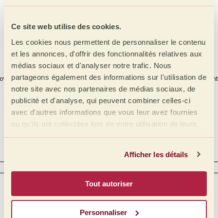
9
8
Ce site web utilise des cookies.
Douceur
Acidité
7
Les cookies nous permettent de personnaliser le contenu
et les annonces, d'offrir des fonctionnalités relatives aux
médias sociaux et d'analyser notre trafic. Nous
partageons également des informations sur l'utilisation de
oyage en gobelet
Achèvement
notre site avec nos partenaires de médias sociaux, de
publicité et d'analyse, qui peuvent combiner celles-ci
avec d'autres informations que vous leur avez fournies
Globale
Corps
ou qu'ils ont collectées lors de votre utilisation de leurs
services.
Équilibre
Afficher les détails
ACIDITÉ
Tout autoriser
Intensité
Type
Malique
Élevée
Personnaliser
Moyen Élevé
Lactique