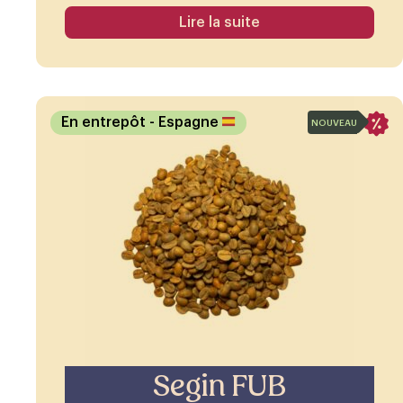
Lire la suite
En entrepôt
- Espagne
NOUVEAU
Segin FUB