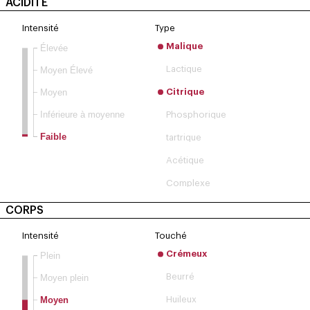
ACIDITÉ
Intensité
Type
Malique
Élevée
Moyen Élevé
Lactique
Moyen
Citrique
Inférieure à moyenne
Phosphorique
Faible
tartrique
Acétique
Complexe
CORPS
Intensité
Touché
Crémeux
Plein
Beurré
Moyen plein
Moyen
Huileux