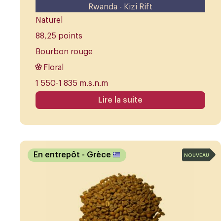
Rwanda - Kizi Rift
Naturel
88,25 points
Bourbon rouge
Floral
1 550-1 835 m.s.n.m
Lire la suite
En entrepôt
- Grèce
NOUVEAU