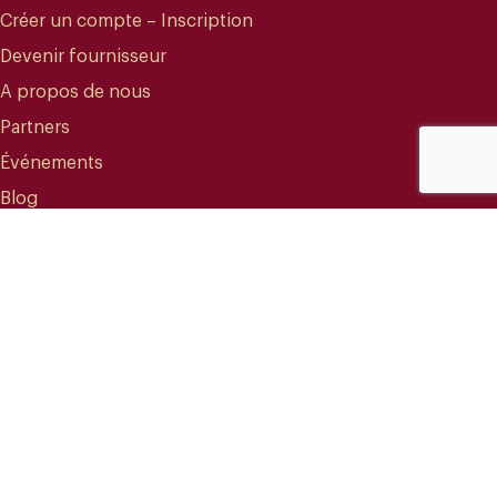
Créer un compte – Inscription
Devenir fournisseur
A propos de nous
Partners
Événements
Blog
CONTACT
info@mareterracoffee.com
(+34) 936 363 947
UPC – Baix Llobregat Campus.
Edifici RDIT – Rooms 309 / 10 / 11.