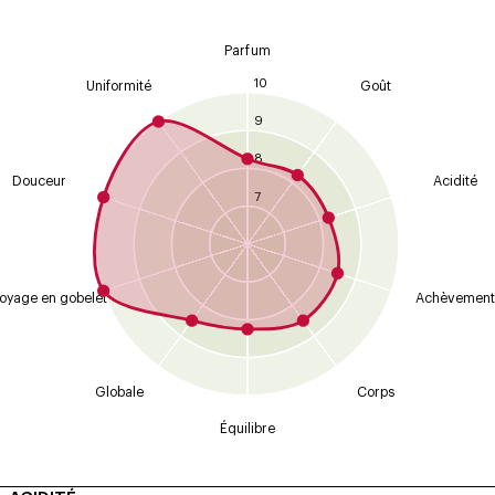
Parfum
10
Uniformité
Goût
9
8
Douceur
Acidité
7
oyage en gobelet
Achèvement
Globale
Corps
Équilibre