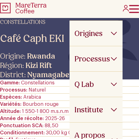
CONSTELLATIONS
Origines
Café Caph EKI
Origine:
Rwanda
Processus
Région:
Kizi Rift
District:
Nyamagabe
Q Lab
Gamme
Constellations
Processus
Naturel
Espèces
Arabica
Variétés
Bourbon rouge
Institute
Altitude
1 550-1 800 m.s.n.m
Année de récolte
2025-26
Ponctuation SCA
88,50
Conditionnement
30,00 kg GrainPro
A propos