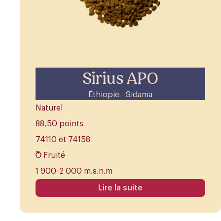
Sirius APO
Éthiopie - Sidama
Naturel
88,50 points
74110 et 74158
Fruité
1 900-2 000 m.s.n.m
Lire la suite