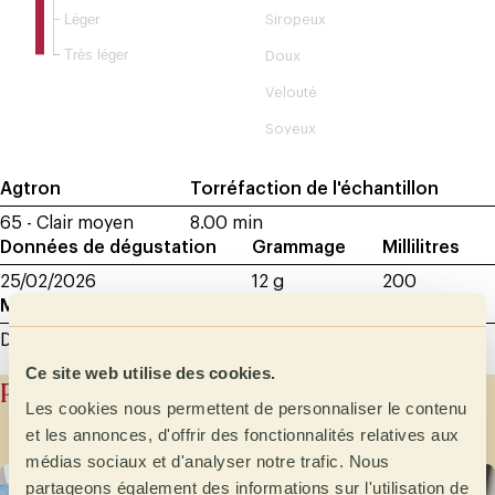
Léger
Siropeux
Très léger
Doux
Velouté
Soyeux
Agtron
Torréfaction de l'échantillon
65 - Clair moyen
8.00 min
Données de dégustation
Grammage
Millilitres
25/02/2026
12 g
200
Moulure de l´échantillon
Dégustation entre 600 et 800 microns
Ce site web utilise des cookies.
Producer history
Les cookies nous permettent de personnaliser le contenu
et les annonces, d'offrir des fonctionnalités relatives aux
médias sociaux et d'analyser notre trafic. Nous
partageons également des informations sur l'utilisation de