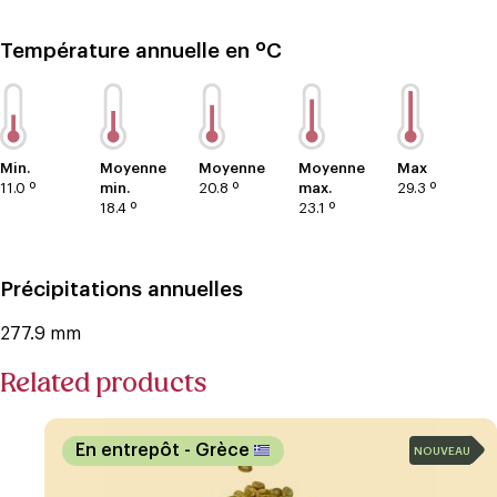
Température annuelle en ºC
Min.
Moyenne
Moyenne
Moyenne
Max
11.0 º
min.
20.8 º
max.
29.3 º
18.4 º
23.1 º
Précipitations annuelles
277.9 mm
Related products
En entrepôt
- Grèce
NOUVEAU