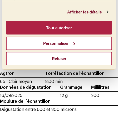
Intensité
Touché
services.
Crémeux
Plein
Afficher les détails
Beurré
Moyen plein
Moyen
Huileux
Tout autoriser
Léger
Siropeux
Très léger
Doux
Personnaliser
Velouté
Refuser
Soyeux
Agtron
Torréfaction de l'échantillon
65 - Clair moyen
8.00 min
Données de dégustation
Grammage
Millilitres
16/09/2025
12 g
200
Moulure de l´échantillon
Dégustation entre 600 et 800 microns