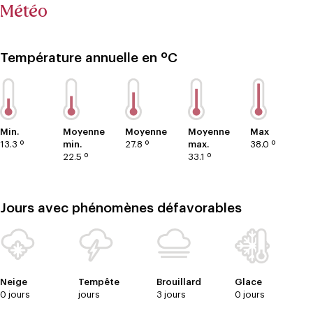
Météo
Température annuelle en ºC
Min.
Moyenne
Moyenne
Moyenne
Max
13.3 º
min.
27.8 º
max.
38.0 º
22.5 º
33.1 º
Jours avec phénomènes défavorables
Neige
Tempête
Brouillard
Glace
0 jours
jours
3 jours
0 jours