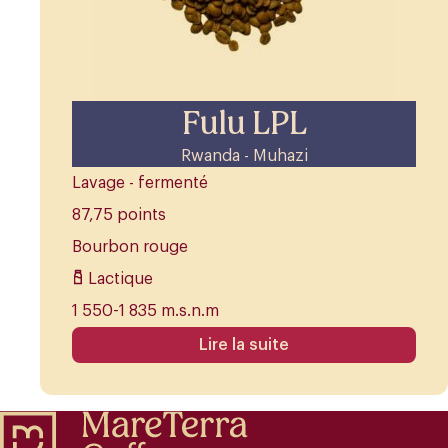
Fulu LPL
Rwanda - Muhazi
Lavage - fermenté
87,75 points
Bourbon rouge
Lactique
1 550-1 835 m.s.n.m
Lire la suite