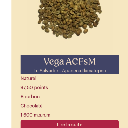
Vega ACFsM
Le Salvador - Apaneca-Ilamatepec
Naturel
87,50 points
Bourbon
Chocolaté
1 600 m.s.n.m
Lire la suite