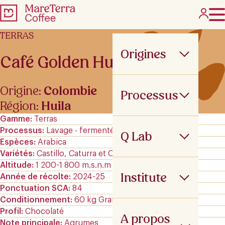
TERRAS
Origines
Café Golden Huila
Origine:
Colombie
Processus
Région:
Huila
Gamme
Terras
Processus
Lavage - fermenté
Q Lab
Espèces
Arabica
Variétés
Castillo, Caturra et Colombia
Altitude
1 200-1 800 m.s.n.m
Institute
Année de récolte
2024-25
Ponctuation SCA
84
Conditionnement
60 kg GrainPro
Profil
Chocolaté
A propos
Note principale
Agrumes