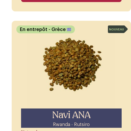
En entrepôt
- Grèce
NOUVEAU
Navi ANA
Rwanda - Rutsiro