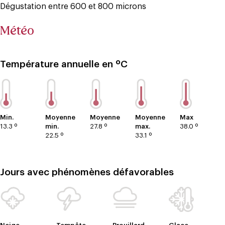
Dégustation entre 600 et 800 microns
Météo
Température annuelle en ºC
Min.
Moyenne
Moyenne
Moyenne
Max
13.3 º
min.
27.8 º
max.
38.0 º
22.5 º
33.1 º
Jours avec phénomènes défavorables