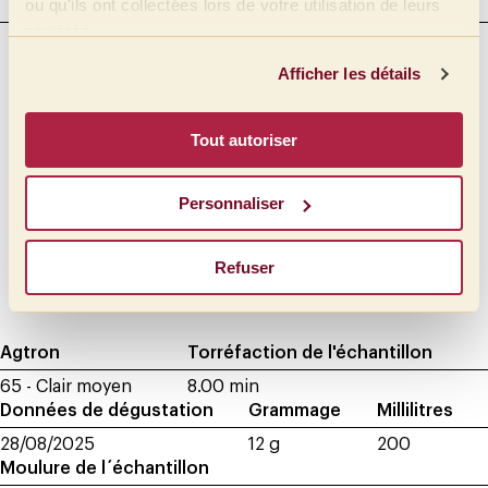
ou qu'ils ont collectées lors de votre utilisation de leurs
CORPS
services.
Intensité
Touché
Afficher les détails
Crémeux
Plein
Beurré
Moyen plein
Tout autoriser
Moyen
Huileux
Léger
Siropeux
Personnaliser
Très léger
Doux
Velouté
Refuser
Soyeux
Agtron
Torréfaction de l'échantillon
65 - Clair moyen
8.00 min
Données de dégustation
Grammage
Millilitres
28/08/2025
12 g
200
Moulure de l´échantillon