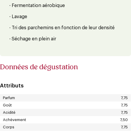
· Fermentation aérobique
· Lavage
· Tri des parchemins en fonction de leur densité
· Séchage en plein air
Données de dégustation
Attributs
Parfum
7,75
Goût
7,75
Acidité
7,75
Achèvement
7,50
Corps
7,75