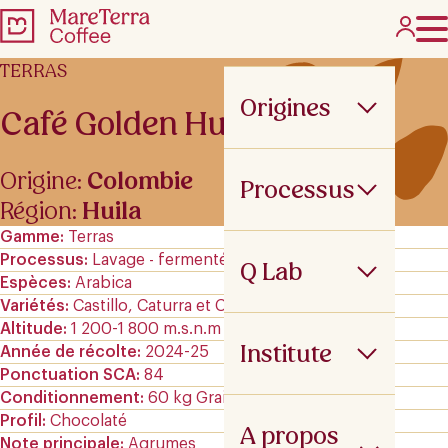
TERRAS
Origines
Café Golden Huila
Origine:
Colombie
Processus
Région:
Huila
Gamme
Terras
Processus
Lavage - fermenté
Q Lab
Espèces
Arabica
Variétés
Castillo, Caturra et Colombia
Altitude
1 200-1 800 m.s.n.m
Institute
Année de récolte
2024-25
Ponctuation SCA
84
Conditionnement
60 kg GrainPro
Profil
Chocolaté
A propos
Note principale
Agrumes