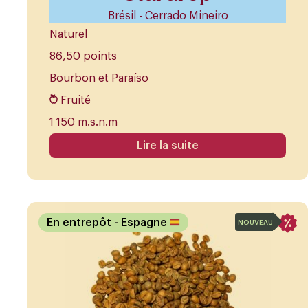
Brésil - Cerrado Mineiro
Naturel
86,50 points
Bourbon et Paraíso
Fruité
1 150 m.s.n.m
Lire la suite
En entrepôt
- Espagne
NOUVEAU