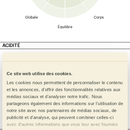
Globale
Corps
Équilibre
ACIDITÉ
Intensité
Type
Malique
Élevée
Ce site web utilise des cookies.
Moyen Élevé
Lactique
Les cookies nous permettent de personnaliser le contenu
Moyen
Citrique
et les annonces, d'offrir des fonctionnalités relatives aux
Inférieure à moyenne
Phosphorique
médias sociaux et d'analyser notre trafic. Nous
Faible
tartrique
partageons également des informations sur l'utilisation de
notre site avec nos partenaires de médias sociaux, de
Acétique
publicité et d'analyse, qui peuvent combiner celles-ci
Complexe
avec d'autres informations que vous leur avez fournies