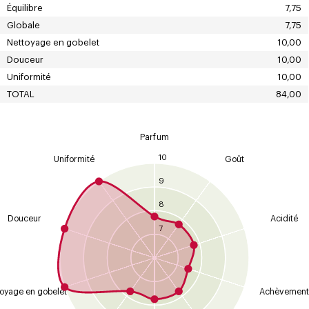
Équilibre
7,75
Globale
7,75
Nettoyage en gobelet
10,00
Douceur
10,00
Uniformité
10,00
TOTAL
84,00
Parfum
10
Uniformité
Goût
9
8
Douceur
Acidité
7
oyage en gobelet
Achèvement