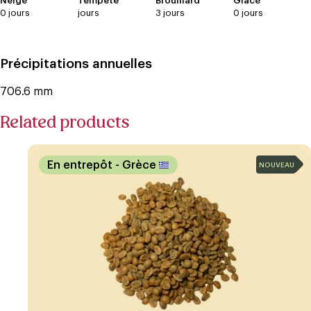
Neige
Tempête
Brouillard
Glace
0 jours
jours
3 jours
0 jours
Précipitations annuelles
706.6 mm
Related products
En entrepôt
- Grèce
NOUVEAU