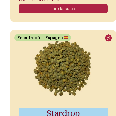
1 900-2 000 m.s.n.m
Lire la suite
En entrepôt
- Espagne
Stardrop