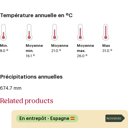
Température annuelle en ºC
Min.
Moyenne
Moyenne
Moyenne
Max
8.0 º
min.
21.0 º
max.
31.0 º
16.1 º
26.0 º
Précipitations annuelles
674.7 mm
Related products
En entrepôt
- Espagne
NOUVEAU