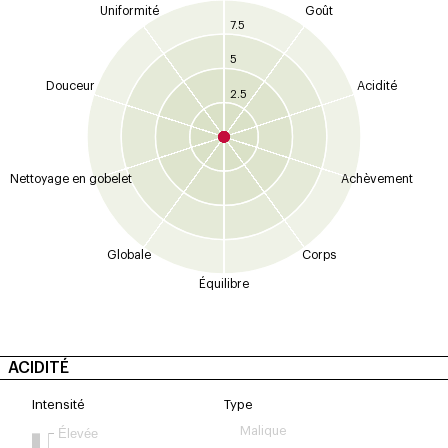
Uniformité
Goût
7.5
5
Douceur
Acidité
2.5
Nettoyage en gobelet
Achèvement
Globale
Corps
Équilibre
ACIDITÉ
Intensité
Type
Malique
Élevée