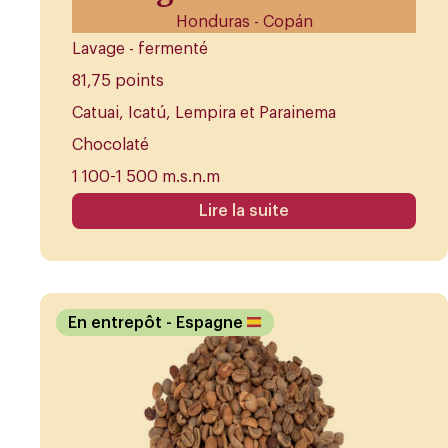
Honduras - Copán
Lavage - fermenté
81,75 points
Catuai, Icatú, Lempira et Parainema
Chocolaté
1 100-1 500 m.s.n.m
Lire la suite
En entrepôt
- Espagne