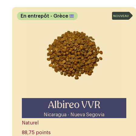
En entrepôt
- Grèce
NOUVEAU
Albireo VVR
Nicaragua - Nueva Segovia
Naturel
88,75 points