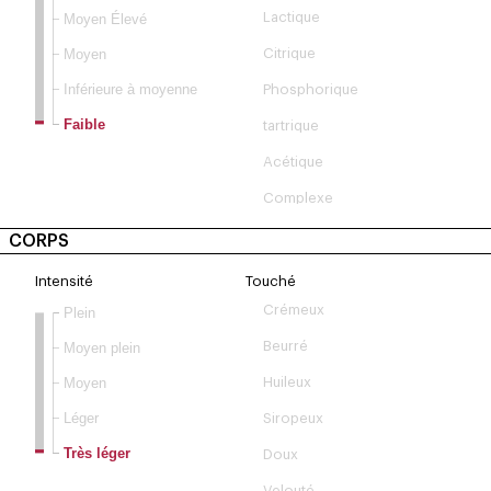
Moyen Élevé
Lactique
Moyen
Citrique
Inférieure à moyenne
Phosphorique
Faible
tartrique
Acétique
Complexe
CORPS
Intensité
Touché
Crémeux
Plein
Beurré
Moyen plein
Moyen
Huileux
Léger
Siropeux
Très léger
Doux
Velouté