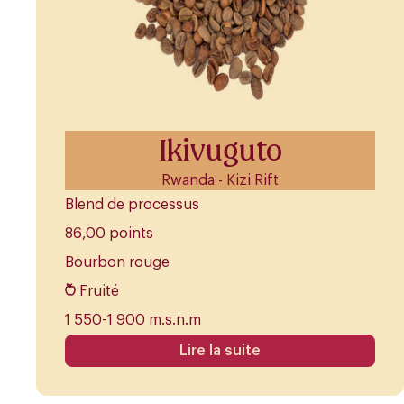
Ikivuguto
Rwanda - Kizi Rift
Blend de processus
86,00 points
Bourbon rouge
Fruité
1 550-1 900 m.s.n.m
Lire la suite