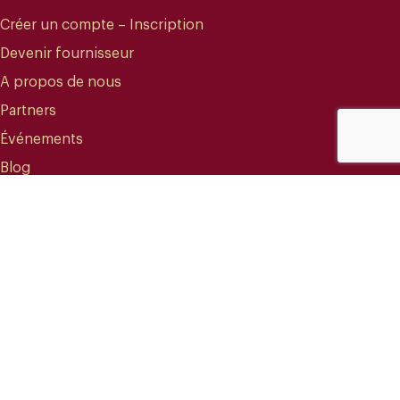
Créer un compte – Inscription
Devenir fournisseur
A propos de nous
Partners
Événements
Blog
CONTACT
info@mareterracoffee.com
(+34) 936 363 947
UPC – Baix Llobregat Campus.
Edifici RDIT – Rooms 309 / 10 / 11.