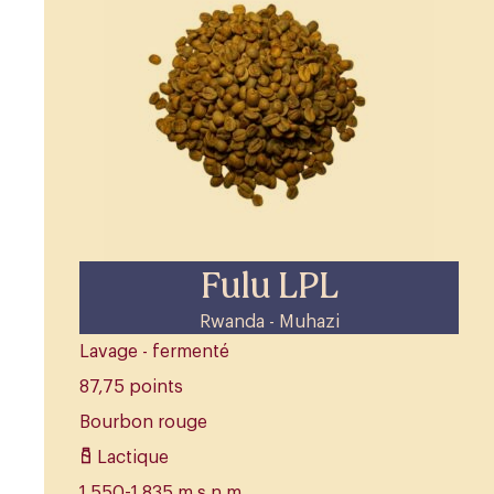
Fulu LPL
Rwanda - Muhazi
Lavage - fermenté
87,75 points
Bourbon rouge
Lactique
1 550-1 835 m.s.n.m