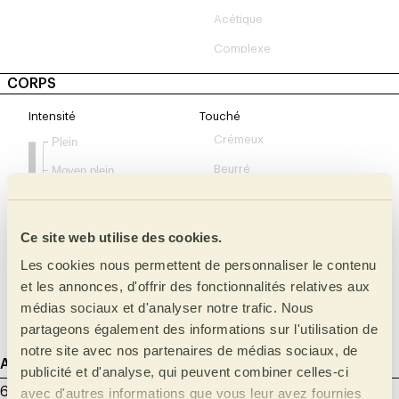
Acétique
Complexe
CORPS
Intensité
Touché
Crémeux
Plein
Beurré
Moyen plein
Moyen
Huileux
Léger
Siropeux
Ce site web utilise des cookies.
Très léger
Doux
Les cookies nous permettent de personnaliser le contenu
et les annonces, d'offrir des fonctionnalités relatives aux
Velouté
médias sociaux et d'analyser notre trafic. Nous
Soyeux
partageons également des informations sur l'utilisation de
notre site avec nos partenaires de médias sociaux, de
Agtron
Grammage
Millilitres
publicité et d'analyse, qui peuvent combiner celles-ci
65 - Clair moyen
12 g
200
avec d'autres informations que vous leur avez fournies