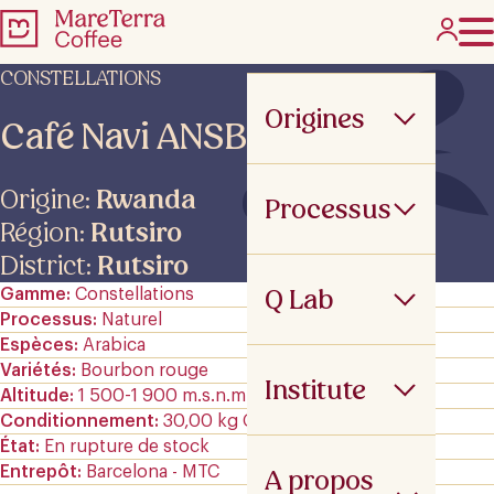
CONSTELLATIONS
Origines
Café Navi ANSB (Padre)
Origine:
Rwanda
Processus
Région:
Rutsiro
District:
Rutsiro
Q Lab
Gamme
Constellations
Processus
Naturel
Espèces
Arabica
Variétés
Bourbon rouge
Institute
Altitude
1 500-1 900 m.s.n.m
Conditionnement
30,00 kg GrainPro
État
En rupture de stock
Entrepôt
Barcelona - MTC
A propos