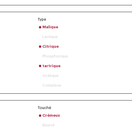
Type
Malique
Lactique
Citrique
Phosphorique
tartrique
Acétique
Complexe
Touché
Crémeux
Beurré