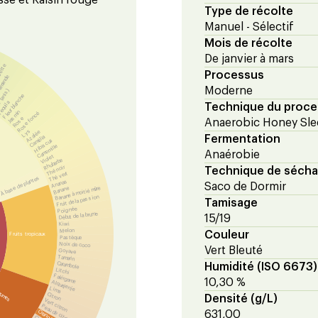
Type de récolte
Manuel - Sélectif
Mois de récolte
De janvier à mars
sette
Processus
'amande
Moderne
(anis)
Fleur blanche
equila
Technique du proc
Jasmin
Rose foncé
Rose
Anaerobic Honey Sle
Lys
Azalée
Fermentation
Camélia
Hibiscus
Camomille
Anaérobie
Violet
Rhubarbe
Thé noir
Technique de séch
Thé vert
À base de plantes
Ananas
Saco de Dormir
Banane à moitié mûre
Banane
Fruit de la passion
Tamisage
Poignée
Début de la brume
15/19
Kiwi
Melon
Couleur
Fruits tropicaux
Pastèque
Noix de coco
Vert Bleuté
Goyave
Tamarin
Carambole
Humidité (ISO 6673)
Litchi
Fakirgame
10,30 %
Alquejenje
Lima
rumes
Citron
Densité (g/L)
Vert citron
Peau de citron
Orange
631,00