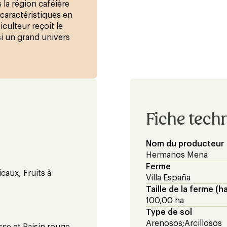
 la région caféière
 caractéristiques en
culteur reçoit le
i un grand univers
Fiche tech
Nom du producteur
Hermanos Mena
Ferme
caux, Fruits à
Villa España
Taille de la ferme (h
100,00 ha
Type de sol
Arenosos;Arcillosos
se et Raisin rouge