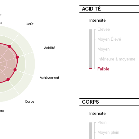
ACIDITÉ
um
Intensité
10
Goût
Élevée
9
Moyen Élevé
8
Acidité
Moyen
Inférieure à moyenne
Faible
Achèvement
CORPS
Corps
bre
Intensité
Plein
Moyen plein