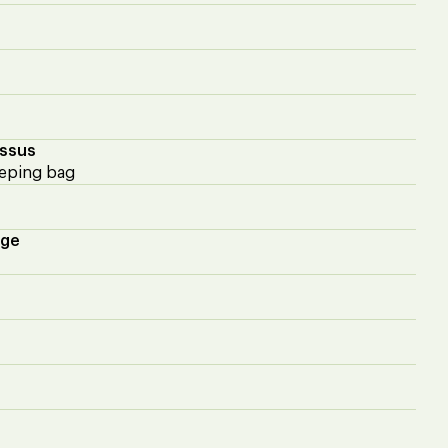
essus
eping bag
age