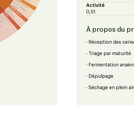
Orange sanguine
Écorce d'orange
mandarin
Activité
Pamplemousse
Yuzu
Bergamote
0,51
Pêche
Pêche jaune
Nèfle
icot
oire
À propos du p
· Réception des ceris
· Triage par maturité
· Fermentation anaér
· Dépulpage
· Séchage en plein ai