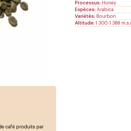
Processus
Honey
Espèces
Arabica
Variétés
Bourbon
Altitude
1 300-1 388 m.s
 de café produits par