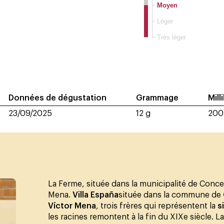
Moyen
Léger
Très léger
Données de dégustation
Grammage
Mill
23/09/2025
12 g
200
La Ferme, située dans la municipalité de Conce
Mena.
Villa España
située dans la commune de
Víctor Mena
, trois frères qui représentent la
s
les racines remontent à la fin du XIXe siècle. L