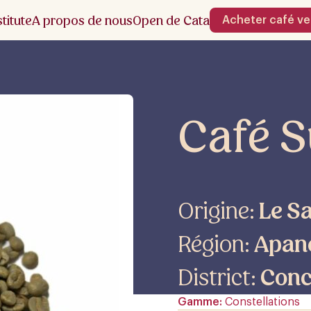
stitute
A propos de nous
Open de Cata
Acheter café ve
Café S
Origine:
Le S
Région:
Apan
District:
Conc
Gamme
Constellations