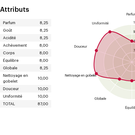
Attributs
Parf
Parfum
8,25
Uniformité
Goût
8,25
Acidité
8,25
Achèvement
8,00
Douceur
7
Corps
8,00
Équilibre
8,00
Globale
8,25
Nettoyage en
Nettoyage en gobelet
10,00
gobelet
Douceur
10,00
Uniformité
10,00
Globale
TOTAL
87,00
Équili