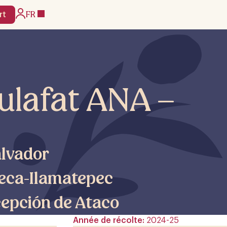
FR
rt
ulafat ANA –
alvador
eca-Ilamatepec
epción de Ataco
Année de récolte
2024-25