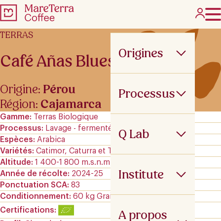
TERRAS
Origines
Café Añas Blues
Origine:
Pérou
Processus
Région:
Cajamarca
Gamme
Terras Biologique
Processus
Lavage - fermenté
Q Lab
Espèces
Arabica
Variétés
Catimor, Caturra et Typica
Altitude
1 400-1 800 m.s.n.m
Institute
Année de récolte
2024-25
Ponctuation SCA
83
Conditionnement
60 kg GrainPro
Certifications
A propos