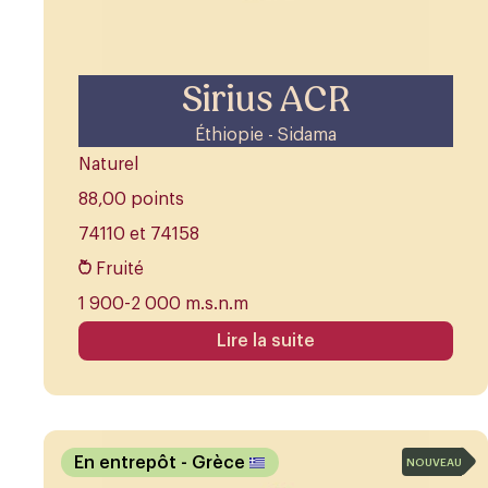
Sirius ACR
Éthiopie - Sidama
Naturel
88,00 points
74110 et 74158
Fruité
1 900-2 000 m.s.n.m
Lire la suite
En entrepôt
- Grèce
NOUVEAU