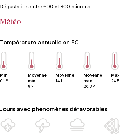
Dégustation entre 600 et 800 microns
Météo
Température annuelle en ºC
Min.
Moyenne
Moyenne
Moyenne
Max
0.1 º
min.
14.1 º
max.
24.5 º
8 º
20.3 º
Jours avec phénomènes défavorables