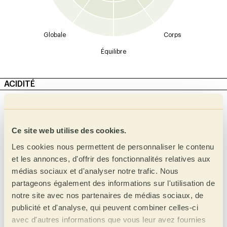
Globale
Corps
Équilibre
ACIDITÉ
Intensité
Type
Malique
Élevée
Ce site web utilise des cookies.
Moyen Élevé
Lactique
Les cookies nous permettent de personnaliser le contenu
Moyen
Citrique
et les annonces, d'offrir des fonctionnalités relatives aux
Inférieure à moyenne
Phosphorique
médias sociaux et d'analyser notre trafic. Nous
Faible
partageons également des informations sur l'utilisation de
tartrique
notre site avec nos partenaires de médias sociaux, de
Acétique
publicité et d'analyse, qui peuvent combiner celles-ci
Complexe
avec d'autres informations que vous leur avez fournies