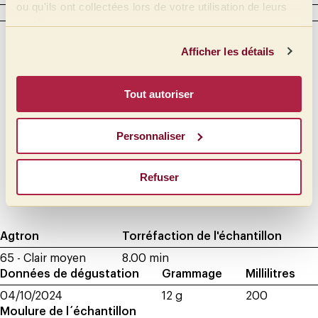
ou qu'ils ont collectées lors de votre utilisation de leurs
CORPS
services.
Intensité
Touché
Afficher les détails
Crémeux
Plein
Beurré
Moyen plein
Tout autoriser
Moyen
Huileux
Léger
Siropeux
Personnaliser
Très léger
Doux
Velouté
Refuser
Soyeux
Agtron
Torréfaction de l'échantillon
65 - Clair moyen
8.00 min
Données de dégustation
Grammage
Millilitres
04/10/2024
12 g
200
Moulure de l´échantillon