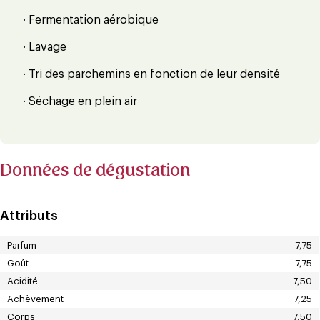
· Fermentation aérobique
· Lavage
· Tri des parchemins en fonction de leur densité
· Séchage en plein air
Données de dégustation
Attributs
Parfum
7,75
Goût
7,75
Acidité
7,50
Achèvement
7,25
Corps
7,50