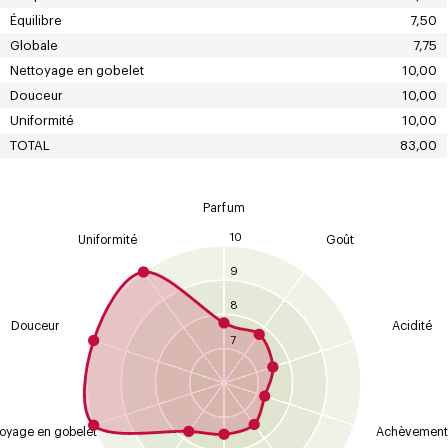
Équilibre
7,50
Globale
7,75
Nettoyage en gobelet
10,00
Douceur
10,00
Uniformité
10,00
TOTAL
83,00
Parfum
10
Uniformité
Goût
9
8
Douceur
Acidité
7
oyage en gobelet
Achèvement