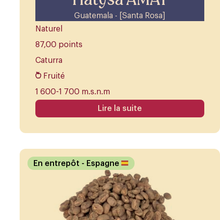
Guatemala - [Santa Rosa]
Naturel
87,00 points
Caturra
Fruité
1 600-1 700 m.s.n.m
Lire la suite
En entrepôt
- Espagne