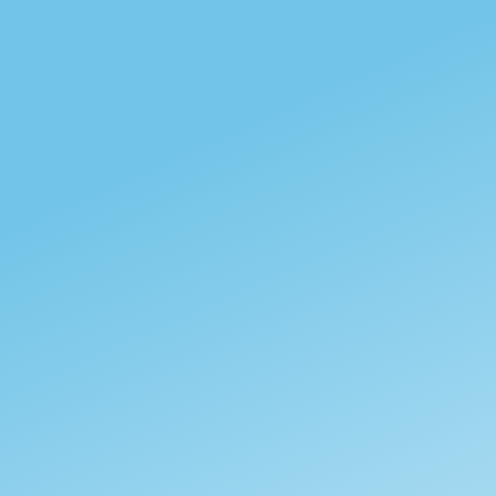
Neige
Tempête
Brouillard
Glace
0 jours
jours
2 jours
0 jours
Précipitations annuelles
881.4 mm
Related products
En entrepôt
- Espagne
NOUVEAU