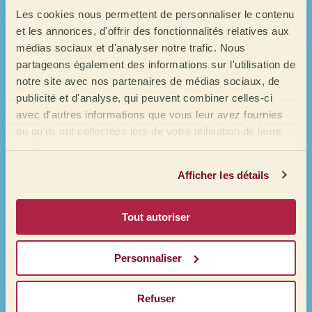
Les cookies nous permettent de personnaliser le contenu
Désormais
et les annonces, d'offrir des fonctionnalités relatives aux
en
médias sociaux et d'analyser notre trafic. Nous
partageons également des informations sur l'utilisation de
GRÈCE !
notre site avec nos partenaires de médias sociaux, de
publicité et d'analyse, qui peuvent combiner celles-ci
avec d'autres informations que vous leur avez fournies
ou qu'ils ont collectées lors de votre utilisation de leurs
services.
Afficher les détails
Vous pouvez désormais acheter du café depuis
notre entrepôt de Grèce
La station de lavage de Chepsangor Hills est située dans la
Tout autoriser
région du café de Nandi. La station ne fonctionnait plus
Et si vous passez commande depuis Barcelone, rien
depuis des années, jusqu’en 2016, lorsque
Rosabella
ne change : vous pouvez continuer à commander
Langat et Sammy
ont décidé de quitter leur carrière
Personnaliser
depuis l’entrepôt de Barcelone comme d’habitude
professionnelle à Nairobi pour revenir à leurs racines et se
consacrer au café, en relançant l’activité et en servant
Refuser
toute la communauté des producteurs de café de la région.