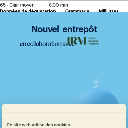
65 - Clair moyen
8.00 min
Données de dégustation
Grammage
Millilitres
23/04/2025
12 g
200
Moulure de l´échantillon
Nouvel entrepôt
Dégustation entre 600 et 800 microns
en collaboration avec
Station de lavage
Ce site web utilise des cookies.