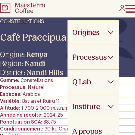
CONSTELLATIONS
Origines
Café Praecipua VCER
Origine:
Kenya
Processus
Région:
Nandi
District:
Nandi Hills
Q Lab
Gamme
Constellations
Processus
Naturel
Espèces
Arabica
Variétés
Batian et Ruiru 11
Institute
Altitude
1 700-2 000 m.s.n.m
Année de récolte
2024-25
Ponctuation SCA
88,75
Conditionnement
30 kg GrainPro
A propos