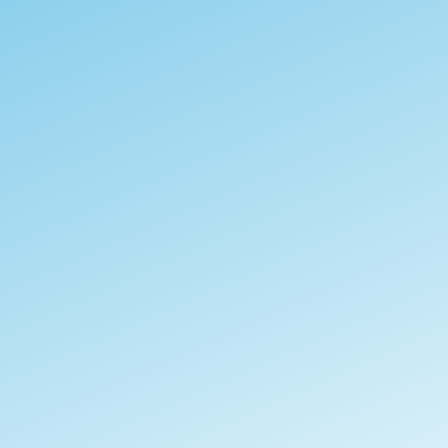
Fulu FVI
Rwanda - Muhazi
Naturel
88,50 points
Bourbon rouge
Floral
1 550-1 835 m.s.n.m
Lire la suite
En entrepôt
- Espagne