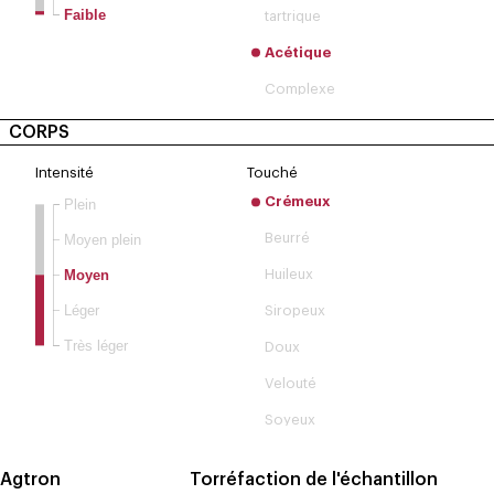
Faible
tartrique
Acétique
Complexe
CORPS
Intensité
Touché
Crémeux
Plein
Beurré
Moyen plein
Moyen
Huileux
Léger
Siropeux
Très léger
Doux
Velouté
Soyeux
Agtron
Torréfaction de l'échantillon