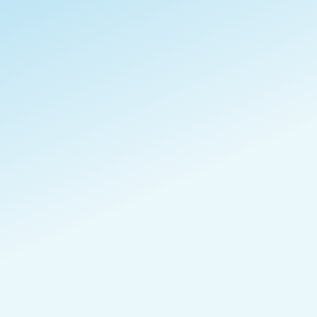
Mare Red
Brésil - Matas de Minas
Naturel
83,00 points
Catuai jaune et Catuai rouge
Fruité