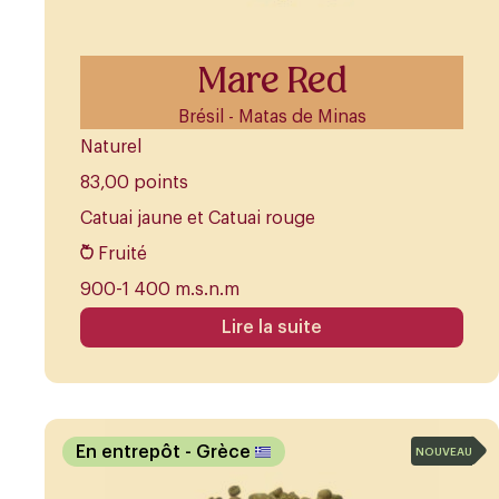
Mare Red
Brésil - Matas de Minas
Naturel
83,00 points
Catuai jaune et Catuai rouge
Fruité
900-1 400 m.s.n.m
Lire la suite
En entrepôt
- Grèce
NOUVEAU