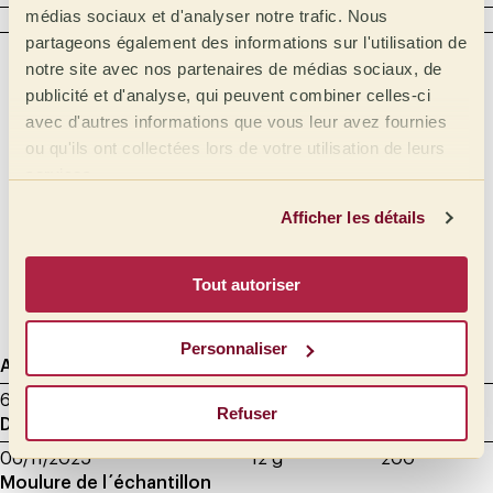
médias sociaux et d'analyser notre trafic. Nous
CORPS
partageons également des informations sur l'utilisation de
Intensité
Touché
notre site avec nos partenaires de médias sociaux, de
Crémeux
Plein
publicité et d'analyse, qui peuvent combiner celles-ci
avec d'autres informations que vous leur avez fournies
Beurré
Moyen plein
ou qu'ils ont collectées lors de votre utilisation de leurs
Moyen
Huileux
services.
Léger
Siropeux
Afficher les détails
Très léger
Doux
Velouté
Tout autoriser
Soyeux
Personnaliser
Agtron
Torréfaction de l'échantillon
65 - Clair moyen
8.00 min
Refuser
Données de dégustation
Grammage
Millilitres
06/11/2025
12 g
200
Moulure de l´échantillon