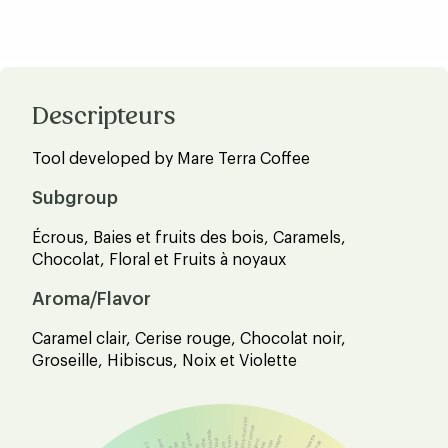
Descripteurs
Tool developed by Mare Terra Coffee
Subgroup
Écrous, Baies et fruits des bois, Caramels,
Chocolat, Floral et Fruits à noyaux
Aroma/Flavor
Caramel clair, Cerise rouge, Chocolat noir,
Groseille, Hibiscus, Noix et Violette
Fruits à maturité
Yaourt nature
Citronnelle
Huile d'olive
Romarin
Vin blanc
Fenouil
Menthe
Laurier
Thym