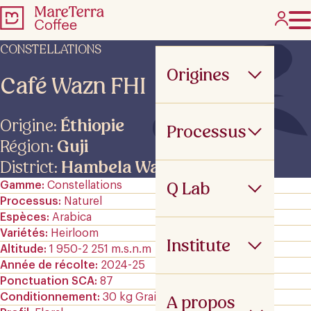
CONSTELLATIONS
Origines
Café Wazn FHI
Origine:
Éthiopie
Processus
Région:
Guji
District:
Hambela Wamena
Q Lab
Gamme
Constellations
Processus
Naturel
Espèces
Arabica
Variétés
Heirloom
Institute
Altitude
1 950-2 251 m.s.n.m
Année de récolte
2024-25
Ponctuation SCA
87
Conditionnement
30 kg GrainPro
A propos