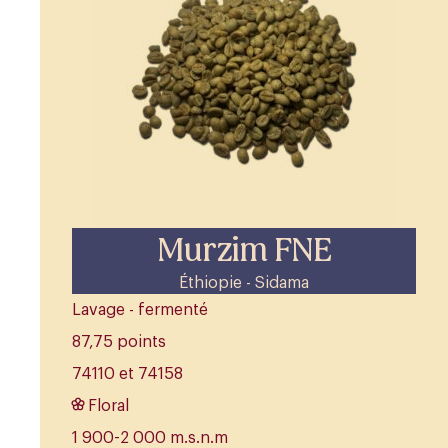
Murzim FNE
Éthiopie - Sidama
Lavage - fermenté
87,75 points
74110 et 74158
Floral
1 900-2 000 m.s.n.m