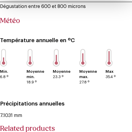
Dégustation entre 600 et 800 microns
Météo
Température annuelle en ºC
Min.
Moyenne
Moyenne
Moyenne
Max
6.8 º
min.
23.3 º
max.
35.4 º
18.9 º
27.8 º
Précipitations annuelles
7.1031 mm
Related products