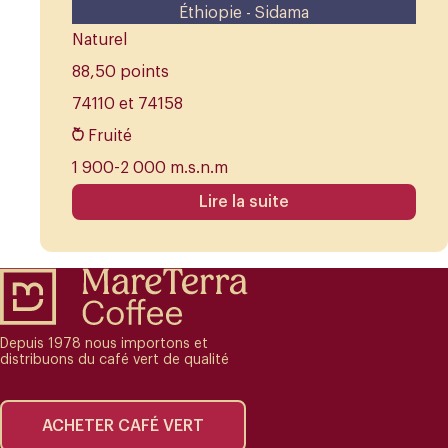
Éthiopie - Sidama
Naturel
88,50 points
74110 et 74158
Fruité
1 900-2 000 m.s.n.m
Lire la suite
Depuis 1978 nous importons et
distribuons du café vert de qualité
ACHETER CAFÉ VERT