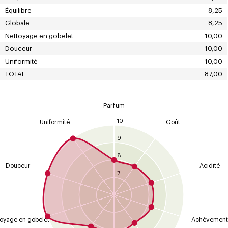
Équilibre
8,25
Globale
8,25
Nettoyage en gobelet
10,00
Douceur
10,00
Uniformité
10,00
TOTAL
87,00
Parfum
10
Uniformité
Goût
9
8
Douceur
Acidité
7
oyage en gobelet
Achèvement