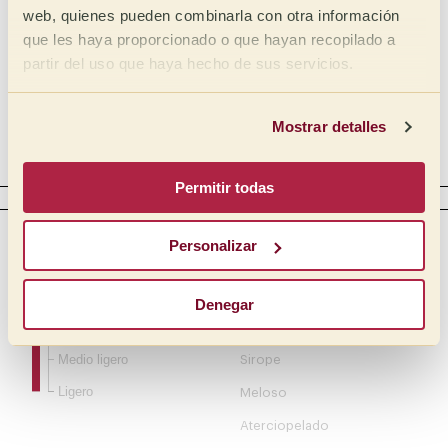
web, quienes pueden combinarla con otra información
Media
Cítrico
que les haya proporcionado o que hayan recopilado a
Media Baja
Fosfórico
partir del uso que haya hecho de sus servicios.
Baja
Tartárico
Mostrar detalles
Acético
Complejo
Permitir todas
CUERPO
Intensidad
Táctil
Personalizar
Cremoso
Lleno
Mantequilloso
Medio lleno
Denegar
Medio
Oleoso
Medio ligero
Sirope
Ligero
Meloso
Aterciopelado