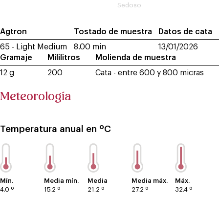
Sedoso
Agtron
Tostado de muestra
Datos de cata
65 - Light Medium
8.00 min
13/01/2026
Gramaje
Mililitros
Molienda de muestra
12 g
200
Cata - entre 600 y 800 micras
Meteorología
Temperatura anual en ºC
Mín.
Media mín.
Media
Media máx.
Máx.
4.0 º
15.2 º
21.2 º
27.2 º
32.4 º