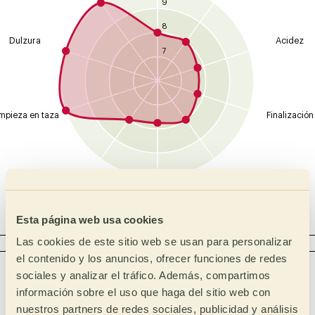
9
8
Dulzura
Acidez
7
mpieza en taza
Finalización
Global
Cuerpo
Balance
Esta página web usa cookies
Las cookies de este sitio web se usan para personalizar
ACIDEZ
el contenido y los anuncios, ofrecer funciones de redes
Intensidad
Tipo
sociales y analizar el tráfico. Además, compartimos
Málico
Alta
información sobre el uso que haga del sitio web con
nuestros partners de redes sociales, publicidad y análisis
Láctico
Media Alta