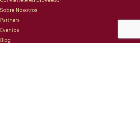
Conviértete en proveedor
Sobre Nosotros
Partners
Eventos
Blog
CONTACTO
info@mareterracoffee.com
(+34) 936 363 947
UPC – Baix Llobregat Campus.
Edifici RDIT – Rooms 309 a 311.
Carrer Esteve Terradas, 1
08860 Castelldefels (Barcelona)