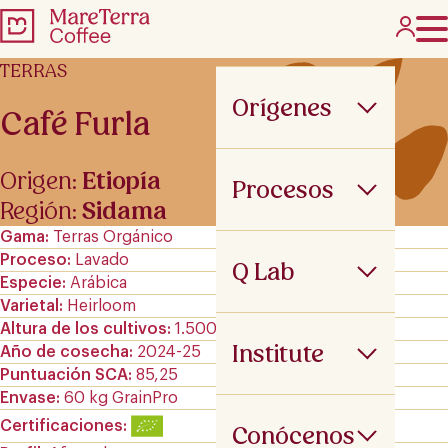
TERRAS
Orígenes
Café Furla
Origen:
Etiopía
Procesos
Región:
Sidama
Gama
Terras Orgánico
Proceso
Lavado
Q Lab
Especie
Arábica
Varietal
Heirloom
Altura de los cultivos
1.500-2.200 m.s.n.m
Institute
Año de cosecha
2024-25
Puntuación SCA
85,25
Envase
60 kg GrainPro
Certificaciones
Conócenos