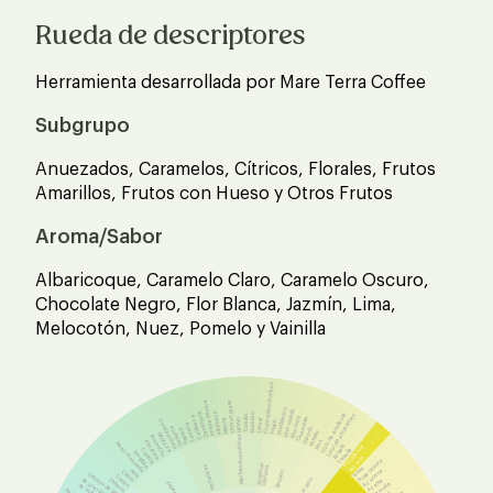
Rueda de descriptores
Herramienta desarrollada por Mare Terra Coffee
Subgrupo
Anuezados, Caramelos, Cítricos, Florales, Frutos
Amarillos, Frutos con Hueso y Otros Frutos
Aroma/Sabor
Albaricoque, Caramelo Claro, Caramelo Oscuro,
Chocolate Negro, Flor Blanca, Jazmín, Lima,
Melocotón, Nuez, Pomelo y Vainilla
Fruto sobre maduro
Aceite de oliva
Lemon grass
Vino blanco
Vino rosado
Zanahoria
Albahaca
Licor de avellanas
Romero
Licor de almendras
Calabaza
Tomillo
Vino tinto
Champán
Hinojo
Menta
Laurel
Cardamomo
Yogur
Tomate
Guisante
Oporto
Pepino
Whisky
Mostaza
Pimentón
Hierbas Aromáticas
Pimienta
Ron
Nuez moscada
Anisete
Flor blanca
Tequila
Canela
Jengibre
Jazmín
Rosa oscura
Acéticos
Hortalizas
Lácticos
Rosa
Anís
Azucena
Clavo
Vinosos
Tabaco de pipa
Cedro
Licorosos
Tabaco
Azúcar de caña
Azalea
Camelia