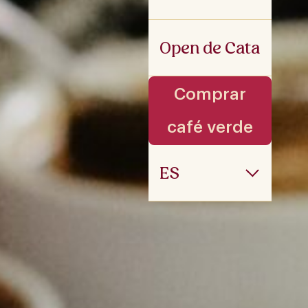
Open de Cata
Comprar
café verde
ES