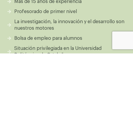
Más de 15 años de experiencia
Profesorado de primer nivel
La investigación, la innovación y el desarrollo son
nuestros motores
Bolsa de empleo para alumnos
Situación privilegiada en la Universidad
Politécnica de Cataluña
Instalaciones certificadas como SCA Premier
Training Campus
Prácticas individualizadas para cada formación
¡Conviértete en un experto
cafetero!