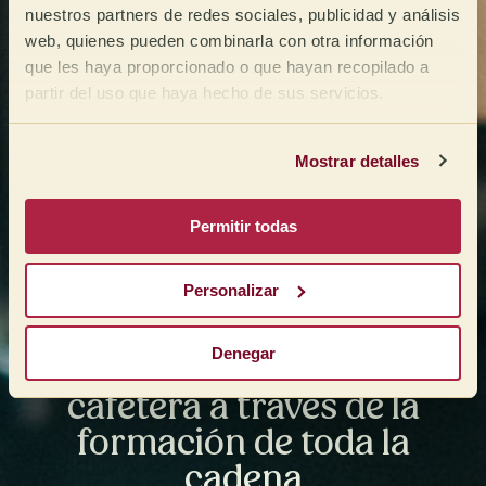
nuestros partners de redes sociales, publicidad y análisis
web, quienes pueden combinarla con otra información
que les haya proporcionado o que hayan recopilado a
partir del uso que haya hecho de sus servicios.
Mostrar detalles
Permitir todas
Personalizar
Denegar
Fomentamos la cultura
cafetera a través de la
formación de toda la
cadena