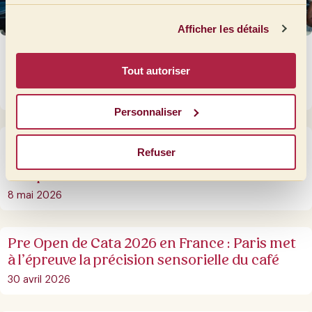
services.
Afficher les détails
Open de Cata Barcelona 2026 : quand la
Tout autoriser
compétition devient une communauté
3 juin 2026
Personnaliser
Pre Open de Cata 2026 au Portugal : deux
Refuser
jours de précision sensorielle et de
compétition
8 mai 2026
Pre Open de Cata 2026 en France : Paris met
à l’épreuve la précision sensorielle du café
30 avril 2026