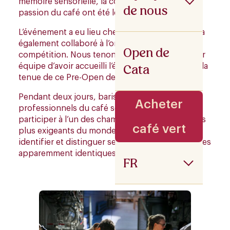
mémoire sensorielle, la concentration et la
de nous
passion du café ont été les protagonistes.
L’événement a eu lieu chez Alrighty Coffee, qui a
également collaboré à l’organisation de la
Open de
compétition. Nous tenons à remercier toute leur
Cata
équipe d’avoir accueilli l’événement et soutenu la
tenue de ce Pre-Open de Cata.
Pendant deux jours, baristas, dégustateurs et
Acheter
professionnels du café se sont réunis pour
participer à l’un des championnats sensoriels les
café vert
plus exigeants du monde du café : se souvenir,
identifier et distinguer sensoriellement des tasses
apparemment identiques.
FR