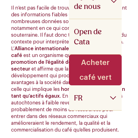
de nous
Il n’est pas facile de trouver des études contenant
des informations fiables sur ce sujet. De
nombreuses données sont difficiles à collecter,
notamment en ce qui concerne l’économie
Open de
souterraine. Il faut donc toujours tenir compte du
Cata
contexte pour interpréter ce type d’information.
L’
Alliance internationale des femmes pour le
café
est un organisme qui se consacre à la
Acheter
promotion de l’égalité des sexes dans le
secteur
et affirme que la stratégie de
développement qui procure les meilleurs
café vert
avantages à la société dans son ensemble est
celle qui implique les
hommes et les femmes en
FR
tant qu’actifs égaux
. En outre, les productrices
autochtones à faible revenu disposent
probablement de moins de ressources pour
entrer dans des réseaux commerciaux qui
amélioreraient le rendement, la qualité et la
commercialisation du café qu’elles produisent.