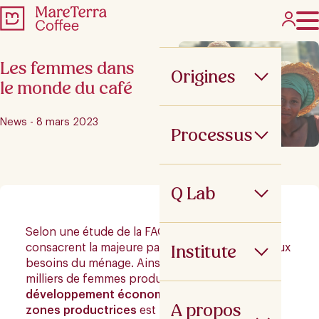
Les femmes dans
Origines
le monde du café
News - 8 mars 2023
Processus
Q Lab
Selon une étude de la FAO, les femmes
Institute
consacrent la majeure partie de leurs revenus aux
besoins du ménage. Ainsi, grâce au travail de
milliers de femmes productrices de café, le
développement économique et social de ces
A propos
zones productrices
est favorisé.