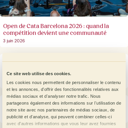
Open de Cata Barcelona 2026 : quand la
compétition devient une communauté
3 juin 2026
Pre Open de Cata 2026 au Portugal : deux
jours de précision sensorielle et de
compétition
Ce site web utilise des cookies.
Les cookies nous permettent de personnaliser le contenu
8 mai 2026
et les annonces, d'offrir des fonctionnalités relatives aux
médias sociaux et d'analyser notre trafic. Nous
Pre Open de Cata 2026 en France : Paris met
partageons également des informations sur l'utilisation de
à l’épreuve la précision sensorielle du café
notre site avec nos partenaires de médias sociaux, de
publicité et d'analyse, qui peuvent combiner celles-ci
30 avril 2026
avec d'autres informations que vous leur avez fournies