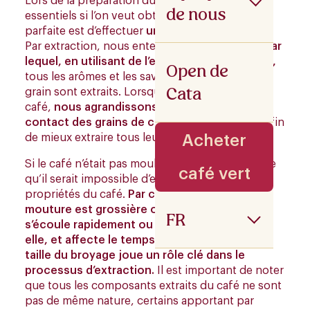
Lors de la préparation du café, l’un des aspects
de nous
essentiels si l’on veut obtenir une boisson
parfaite est d’effectuer
une bonne extraction
.
Par extraction, nous entendons le
processus par
lequel, en utilisant de l’eau chaude sur le café,
Open de
tous les arômes et les saveurs présents dans le
Cata
grain sont extraits. Lorsque nous moulons du
café,
nous agrandissons en fait la surface de
contact des grains de café exposés à l’eau,
afin
de mieux extraire tous leurs arômes et saveurs.
Acheter
Si le café n’était pas moulu, la surface serait telle
café vert
qu’il serait impossible d’extraire toutes les
propriétés du café.
Par conséquent, plus la
mouture est grossière ou fine, plus l’eau
FR
s’écoule rapidement ou lentement à travers
elle, et affecte le temps d’extraction.
Ainsi,
La
taille du broyage joue un rôle clé dans le
processus d’extraction.
Il est important de noter
que tous les composants extraits du café ne sont
pas de même nature, certains apportant par