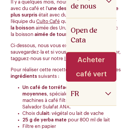
Il y a quelques mois, nous faisions des recettes
de nous
avec du café et l’
une des recettes qui nous a le
plus surpris
était avec du Yerba Mate. Merci à
l’équipe du
Culto Café
qui a choisi de
fusionner
Open de
la boisson
aimée des Uruguayens, le
maté
, avec
la boisson
aimée de tous
, le
café
.
Cata
Ci-dessous, nous vous expliquons la recette,
sauvegardez-la et si vous avez envie de la réaliser,
Acheter
tagguez-nous sur notre
Instagram :
Pour réaliser cette recette, vous aurez besoin des
café vert
ingrédients
suivants :
Un café de torréfaction et de mouture
FR
moyennes
, spécialement conçu pour les
machines à café filtre, comme le café du
Salvador Sulafat ANA.
Choix du
lait
: végétal ou lait de vache
25 g de yerba mate
pour 800 ml de lait
Filtre en papier