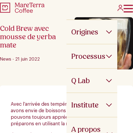
Cold Brew avec
Origines
mousse de yerba
mate
Processus
News - 21 juin 2022
Q Lab
Institute
Avec l’arrivée des températures élevées, nous
avons envie de boissons plus froides. Nous
pouvons toujours apprécier le café si nous le
préparons en utilisant la
méthode Cold Brew
.
A propos